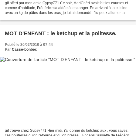
gif offert par mon amie Gypsy771 Ce soir, MariChéri avait fait les courses et
comme d'habitude, Frédéric m'a aidée à les ranger. En arrivant à la cuisine
avec un kg de pâtes dans les bras, je lui ai demandé : "tu peux allumer la
lumière, s'il te plaît...
MOT D'ENFANT : le ketchup et la politesse.
Publié le 20/02/2010 à 07:44
Par
Casse-bonbec
gif trouvé chez Gypsy771 Hier midi, j'ai donné du ketchup aux , vous savez,
ces bouteilles qu'on retourne et qu'on presse... Et dans l'assiette de Frédéric,