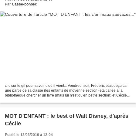
Par
Casse-bonbec
clic sur le gif pour savoir d'où il vient... Vendredi soir, Frédéric était déçu car
une partie de sa classe (les enfants de moyenne section) était allée à la
bibliothèque chercher un livre (mais lui n'est qu'en petite section) et Cécile,
en CP, y était...
MOT D'ENFANT : le best of Walt Disney, d'après
Cécile
Publié le 13/03/2010 à 12:04