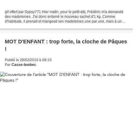
gif offert par Gypsy771 Hier matin, pour le petit-déj, Frédéric m'a demandé
des madeleines. J'ai donc entamé le nouveau sachet d'1 kg. Comme
d'habitude, il prenait et mangeait ses madeleines une par une, mais à un
moment, il en a attrapé 2 collées ensemble....
MOT D'ENFANT : trop forte, la cloche de Pâques
!
Publié le 28/02/2010 à 08:15
Par
Casse-bonbec