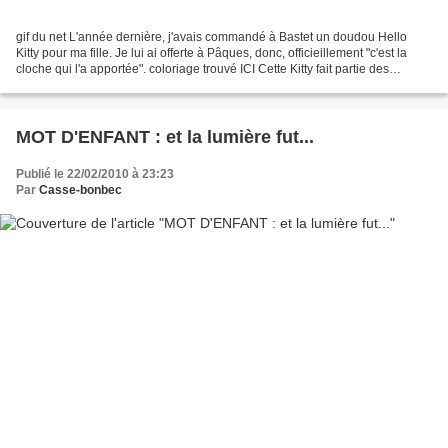
gif du net L'année dernière, j'avais commandé à Bastet un doudou Hello
Kitty pour ma fille. Je lui ai offerte à Pâques, donc, officieillement "c'est la
cloche qui l'a apportée". coloriage trouvé ICI Cette Kitty fait partie des
doudous indispensables pour...
MOT D'ENFANT : et la lumière fut...
Publié le 22/02/2010 à 23:23
Par
Casse-bonbec