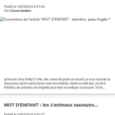
Publié le 16/03/2010 à 07:44
Par
Casse-bonbec
gif trouvé chez KAtty72 Vite, vite, avant de partir au boulot, je vous raconte la
discussion qu'on vient d'avoir avec les enfants. Après le petit-dej, j'ai dit à
Frédéric de prendre une lingette pour bien se nettoyer la bouche. Il m'a
répondu : - Tu sais,...
MOT D'ENFANT : les z'animaux sauvazes...
Publié le 15/03/2010 à 02:37