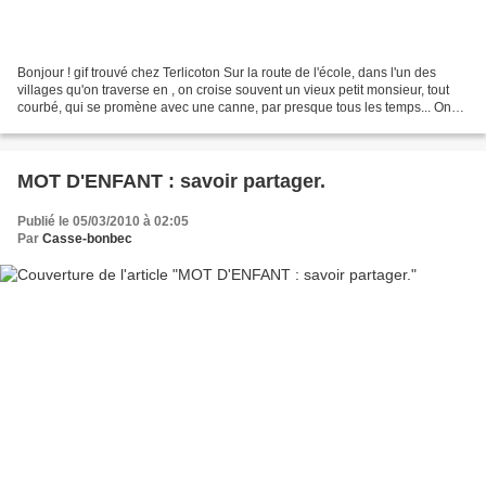
Bonjour ! gif trouvé chez Terlicoton Sur la route de l'école, dans l'un des
villages qu'on traverse en , on croise souvent un vieux petit monsieur, tout
courbé, qui se promène avec une canne, par presque tous les temps... On
ne le connaît pas, mais on...
MOT D'ENFANT : savoir partager.
Publié le 05/03/2010 à 02:05
Par
Casse-bonbec