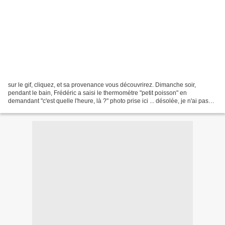
sur le gif, cliquez, et sa provenance vous découvrirez. Dimanche soir,
pendant le bain, Frédéric a saisi le thermomètre "petit poisson" en
demandant "c'est quelle l'heure, là ?" photo prise ici ... désolée, je n'ai pas
trouvé de thermomètre poisson sur...