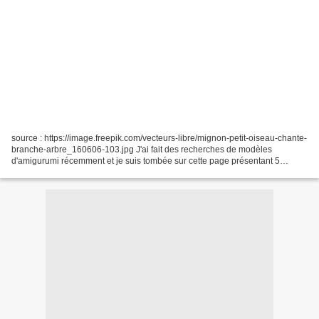
source : https://image.freepik.com/vecteurs-libre/mignon-petit-oiseau-chante-
branche-arbre_160606-103.jpg J'ai fait des recherches de modèles
d'amigurumi récemment et je suis tombée sur cette page présentant 5
modèles différents. Voici le lien du tuto,...