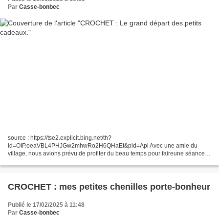
Par
Casse-bonbec
source : https://tse2.explicit.bing.net/th?
id=OIP.oeaVBL4PHJGw2mhwRo2H6QHaEt&pid=Api Avec une amie du
village, nous avions prévu de profiter du beau temps pour faireune séance
de marche cet après-midi, alors j'ai emballé quelques petits cadeaux
crochetés...
CROCHET : mes petites chenilles porte-bonheur
Publié le 17/02/2025 à 11:48
Par
Casse-bonbec