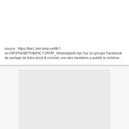
source : https://tse1.mm.bing.net/th?
id=OIP.8TBABFTHtkFlICY2RFfP_AHaHa&pid=Api Sur un groupe Facebook
de partage de tutos tricot & crochet, une des membres a publié le schéma
d'un cœur ajouré, trouvé sur Pinterest. source : Pinterest Evidemment, je
me...