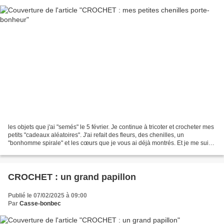
les objets que j'ai "semés" le 5 février. Je continue à tricoter et crocheter mes
petits "cadeaux aléatoires". J'ai refait des fleurs, des chenilles, un
"bonhomme spirale" et les cœurs que je vous ai déjà montrés. Et je me suis
dit que, puisque c'est...
CROCHET : un grand papillon
Publié le 07/02/2025 à 09:00
Par
Casse-bonbec