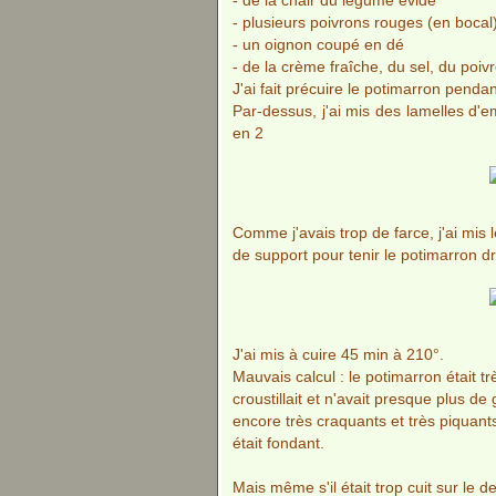
- de la chair du légume évidé
- plusieurs poivrons rouges (en boca
- un oignon coupé en dé
- de la crème fraîche, du sel, du poi
J'ai fait précuire le potimarron pendan
Par-dessus, j'ai mis des lamelles d
en 2
Comme j'avais trop de farce, j'ai mis l
de support pour tenir le potimarron dro
J'ai mis à cuire 45 min à 210°.
Mauvais calcul : le potimarron était trè
croustillait et n'avait presque plus de
encore très craquants et très piquants
était fondant.
Mais même s'il était trop cuit sur le de