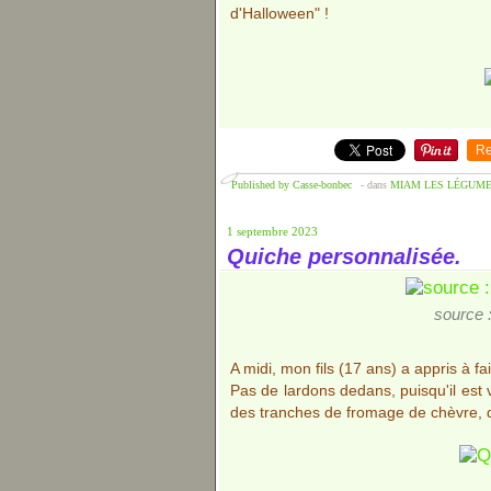
d'Halloween" !
Re
Published by Casse-bonbec
-
dans
MIAM LES LÉGUM
1 septembre 2023
Quiche personnalisée.
source :
A midi, mon fils (17 ans) a appris à f
Pas de lardons dedans, puisqu'il est
des tranches de fromage de chèvre, d