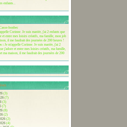
es enfants...
Casse-bonbec
s :
Je m'appelle Corinne. Je suis mariée, j'ai 2
ue j'adore et entre mes loisirs créatifs, ma famille,
et ma maison, il me faudrait des journées de 200
ives.
26
(3)
2026
(7)
26
(3)
26
(7)
026
(8)
026
(2)
 2026
(2)
 2026
(4)