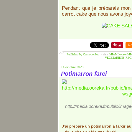
Pendant que je préparais mon 
carrot cake que nous avons jo
Re
Published by Casse-bonbec
-
dans
MIAM le cake
MI
VÉGÉTARIENS
REC
14 octobre 2023
Potimarron farci
http://media.ooreka.fr/public/ima
J'ai préparé un potimarron à farcir a