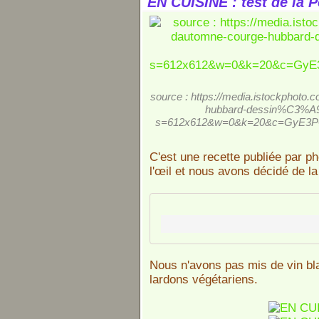
EN CUISINE : test de la Po
source : https://media.istockphoto.
hubbard-dessin%C3%A9-
s=612x612&w=0&k=20&c=GyE3
C'est une recette publiée par ph
l'œil et nous avons décidé de la 
Nous n'avons pas mis de vin bl
lardons végétariens.