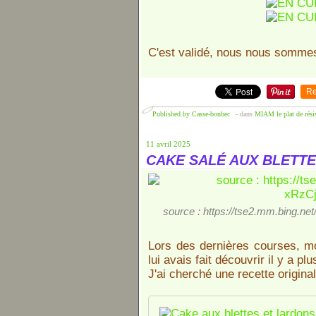
C'est validé, nous nous sommes
Re
Published by Casse-bonbec
-
dans
MIAM le plat de rési
11 avril 2025
CAKE SALÉ AUX BLETTE
source : https://tse2.mm.bing.
Lors des dernières courses, mo
lui avais fait découvrir il y a pl
J'ai cherché une recette original