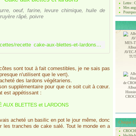
Lettre :
Mes ange
eurre, oeuf, farine, levure chimique, huile de
Pourquoi
gruyère râpé, poivre
https://www.marmiton.org/recettes/recette_cake-aux-blettes-et-lardons_53185.aspx
Albu
AVEC-
TU
es côtes sont tout à fait comestibles, je ne sais pas
resque n'utilisent que le vert).
ai acheté des lardons végétariens.
sson supplémentaire pour que ce soit cuit à cœur.
Albu
t est appétissant :
Histoir
CROC
J'avais acheté un basilic en pot le jour même, donc
Chaque Ch
ur les tranches de cake salé. Tout le monde en a
CROCH
bla-bla-