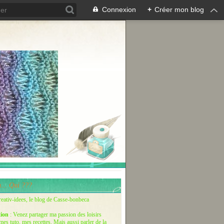
Connexion
+
Créer mon blog
... Qui ???
reativ-idees, le blog de Casse-bonbeca
tion
: Venez partager ma passion des loisirs
 mes tuto, mes recettes. Mais aussi parler de la