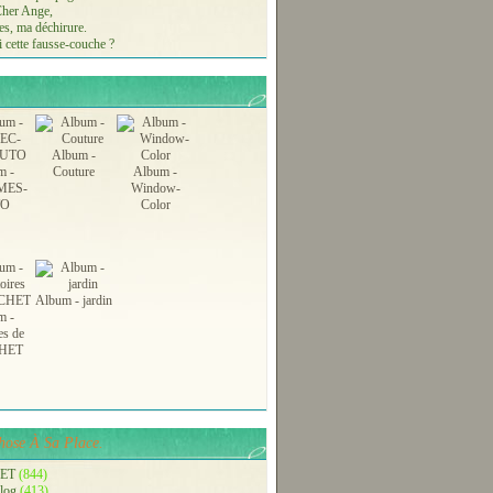
 Cher Ange,
s, ma déchirure.
 cette fausse-couche ?
Album -
m -
Couture
Album -
MES-
Window-
TO
Color
Album - jardin
m -
es de
HET
ose À Sa Place.
ET
(844)
blog
(413)