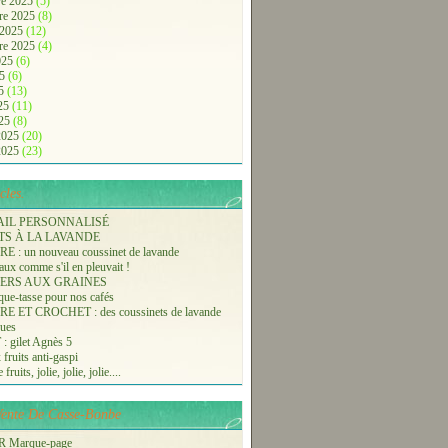
e 2025
(5)
re 2025
(8)
 2025
(12)
re 2025
(4)
2025
(6)
25
(6)
25
(13)
025
(11)
025
(8)
 2025
(20)
 2025
(23)
cles.
AIL PERSONNALISÉ
TS À LA LAVANDE
 : un nouveau coussinet de lavande
aux comme s'il en pleuvait !
ERS AUX GRAINES
ue-tasse pour nos cafés
 ET CROCHET : des coussinets de lavande
ques
 gilet Agnès 5
 fruits anti-gaspi
fruits, jolie, jolie, jolie....
-Vente De Casse-Bonbe
 Marque-page