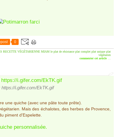
post
0
ES
RECETTE VÉGÉTARIENNE
MIAM le plat de résistance
plat complet
plat unique
plat
végétarien
commenter cet article
…
 https://i.gifer.com/EkTK.gif
aire une quiche (avec une pâte toute prête).
 végétarien. Mais des échalotes, des herbes de Provence,
u piment d'Espelette.