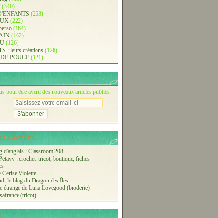
T
(340)
D'ENFANTS
(263)
AUX
(222)
 perso
(164)
AIN
(162)
AU
(126)
: leurs créations
(126)
 DE POUCE
(121)
 pour être averti des nouveaux articles publiés.
s Z'adresses...
 d'anglais : Classroom 208
etavy : crochet, tricot, boutique, fiches
es
 Cerise Violette
nd, le blog du Dragon des Îles
 étrange de Luna Lovegood (broderie)
safrance (tricot)
i