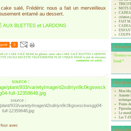
TRICO
cake salé, Frédéric nous a fait un merveilleux
MOTS 
CADE
yeusement entamé au dessert.
création
FAIT M
CADE
ENFANTS 
COUPS
post
0
Newsletter
AM LE CAKE SALÉ
MIAM les gâteaux
carrot cake
CAKE SALÉ
BLETTES
LARDONS
Abonnez-vous
ETTE FACILE
RECETTE VÉGÉTARIENNE
PLAT UNIQUE
MIAM le plat de résistance
commenter cet article
…
Email
Mes Bonne
Mon blog
Annette P
source :
techniqu
Points de
ge/plant/933/varietyImage/d2sdiriyn9c0kgswsckwsgg04-
Pipioula
full-12359648.jpg
Le monde
Les T d'I
u four avec
Suivez-mo