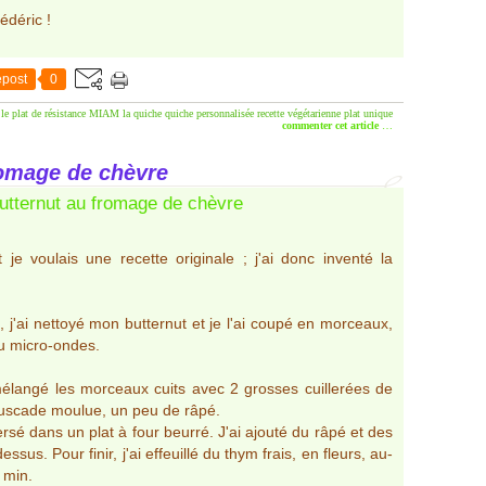
déric !
post
0
 plat de résistance
MIAM la quiche
quiche personnalisée
recette végétarienne
plat unique
commenter cet article
…
romage de chèvre
 je voulais une recette originale ; j'ai donc inventé la
, j'ai nettoyé mon butternut et je l'ai coupé en morceaux,
 au micro-ondes.
 mélangé les morceaux cuits avec 2 grosses cuillerées de
 muscade moulue, un peu de râpé.
versé dans un plat à four beurré. J'ai ajouté du râpé et des
us. Pour finir, j'ai effeuillé du thym frais, en fleurs, au-
 min.