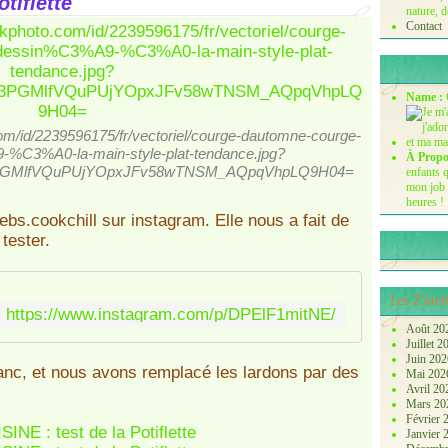
tiflette
nature, d
Contact
Name :
com/id/2239596175/fr/vectoriel/courge-dautomne-courge-
%C3%A0-la-main-style-plat-tendance.jpg?
À Propo
PGMlfVQuPUjYOpxJFv58wTNSM_AQpqVhpLQ9H04=
enfants q
mon job 
heures !
ebs.cookchill sur instagram. Elle nous a fait de
tester.
Les Z'arch
https://www.instagram.com/p/DPElF1mitNE/
Août 20
Juillet 
Juin 20
anc, et nous avons remplacé les lardons par des
Mai 20
Avril 2
Mars 2
Février
Janvier