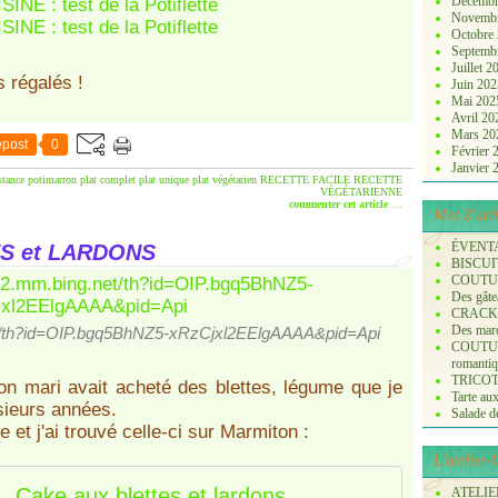
Décembr
Novemb
Octobre
Septemb
Juillet 
 régalés !
Juin 20
Mai 20
Avril 2
Mars 2
post
0
Février
Janvier
stance
potimarron
plat complet
plat unique
plat végétarien
RECETTE FACILE
RECETTE
VÉGÉTARIENNE
commenter cet article
…
Mes Z'arti
ÉVENT
S et LARDONS
BISCUI
COUTURE
Des gâte
CRACK
Des marq
net/th?id=OIP.bgq5BhNZ5-xRzCjxl2EElgAAAA&pid=Api
COUTURE
romanti
TRICOT :
n mari avait acheté des blettes, légume que je
Tarte aux
usieurs années.
Salade de 
e et j'ai trouvé celle-ci sur Marmiton :
L'atelier
Cake aux blettes et lardons
ATELIER