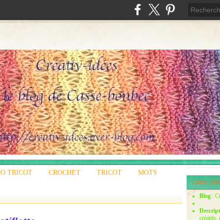
O TRICOT
CROCHET
TRICOT
MOTS
Casse-Bon
Blog
: C
Descrip
créatifs,