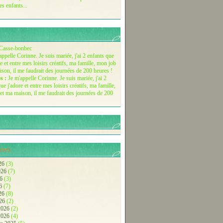
es enfants...
Casse-bonbec
s :
Je m'appelle Corinne. Je suis mariée, j'ai 2
ue j'adore et entre mes loisirs créatifs, ma famille,
et ma maison, il me faudrait des journées de 200
ives.
26
(3)
2026
(7)
26
(3)
26
(7)
026
(8)
026
(2)
 2026
(2)
 2026
(4)