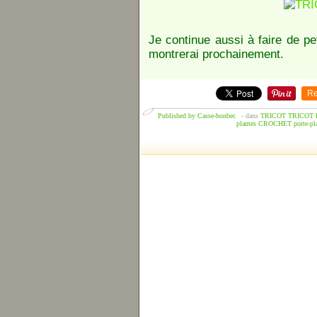
Je continue aussi à faire de p
montrerai prochainement.
Re
Published by Casse-bonbec
-
dans
TRICOT
TRICOT l
plantes
CROCHET
porte-pl