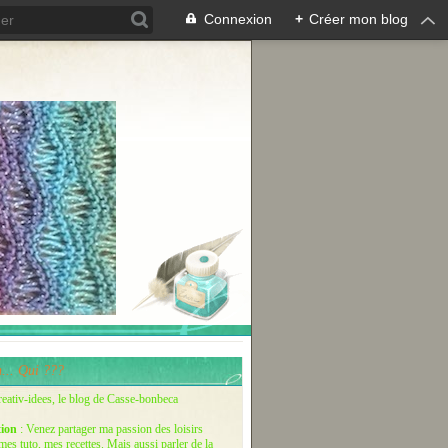
Connexion
+
Créer mon blog
... Qui ???
reativ-idees, le blog de Casse-bonbeca
tion
: Venez partager ma passion des loisirs
 mes tuto, mes recettes. Mais aussi parler de la