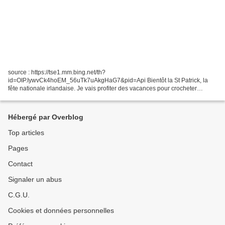
source : https://tse1.mm.bing.net/th?
id=OIP.IywvCk4hoEM_56uTk7uAkgHaG7&pid=Api Bientôt la St Patrick, la
fête nationale irlandaise. Je vais profiter des vacances pour crocheter
quelques trèfles afin de décorer ma classe pour l'occasion. J'ai commencé...
Hébergé par Overblog
Top articles
Pages
Contact
Signaler un abus
C.G.U.
Cookies et données personnelles