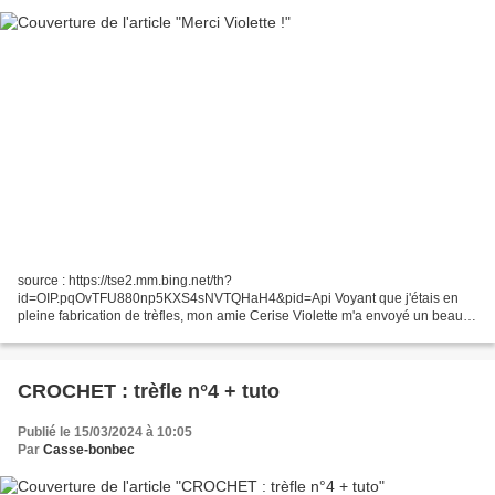
source : https://tse2.mm.bing.net/th?
id=OIP.pqOvTFU880np5KXS4sNVTQHaH4&pid=Api Voyant que j'étais en
pleine fabrication de trèfles, mon amie Cerise Violette m'a envoyé un beau
cadeau, bien empaqueté à l'intérieur de l'enveloppe garnie d'une image et
de...
CROCHET : trèfle n°4 + tuto
Publié le 15/03/2024 à 10:05
Par
Casse-bonbec