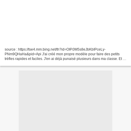
source : https://tse4.mm.bing.net/th?id=OIP.0M5s8eJbKbIPceLy-
PNm9QHaHa&pid=Api J'ai créé mon propre modèle pour faire des petits
trèfles rapides et faciles. J'en ai déjà punaisé plusieurs dans ma classe. Et je
me suis dit qu'il y avait moyen de faire...