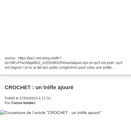
source : https://tse1.mm.bing.net/th?
id=OIP.cFFwVWqMfGZ_e20SOB02FAHaHa&pid=Api oh qu'il est petit ! qu'il
est mignon ! je lui ai fait des petits congénères pour créer une petite
ribambelle que j'accrocherai en classe la semaine prochaine. Cela fait
aussi...
CROCHET : un trèfle ajouré
Publié le 27/02/2024 à 17:31
Par
Casse-bonbec