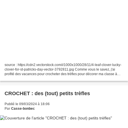
source : https://cdn2.vectorstock.com/i/1000x1000/28/11/4-leaf-clover-lucky-
clover-for-st-patricks-day-vector-3792811.jpg Comme vous le savez, j'ai
profité des vacances pour crocheter des trèfles pour décorer ma classe à
l'occasion de la Saint Patrick....
CROCHET : des (tout) petits trèfles
Publié le 09/03/2024 à 18:06
Par
Casse-bonbec