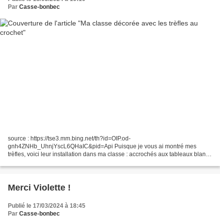
Par
Casse-bonbec
source : https://tse3.mm.bing.net/th?id=OIP.od-
gnh4ZNHb_UhnjYscL6QHaIC&pid=Api Puisque je vous ai montré mes
trèfles, voici leur installation dans ma classe : accrochés aux tableaux blancs
avec des crochets à ventouse. C'est joli, non ? C'est joli, non...
Merci Violette !
Publié le 17/03/2024 à 18:45
Par
Casse-bonbec