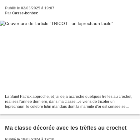
Publié le 02/03/2025 à 19:07
Par
Casse-bonbec
La Saint Patrick approche, et j'ai déjà accroché quelques trèfles au crochet,
réalisés l'année dernière, dans ma classe. Je viens de tricoter un
leprechaun, le célèbre lutin irlandais dont la marmite d'or est censée se
trouver au pied d'un arc-en-ciel....
Ma classe décorée avec les trèfles au crochet
Publié le 18/03/2024 à 19:10