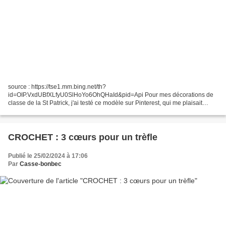
source : https://tse1.mm.bing.net/th?
id=OIP.VxdUBfXLfyU0SlHoYo6OhQHaId&pid=Api Pour mes décorations de
classe de la St Patrick, j'ai testé ce modèle sur Pinterest, qui me plaisait
beaucoup, mais comme je n'arrivais pas à voir le nombre de barres sur...
CROCHET : 3 cœurs pour un trèfle
Publié le 25/02/2024 à 17:06
Par
Casse-bonbec