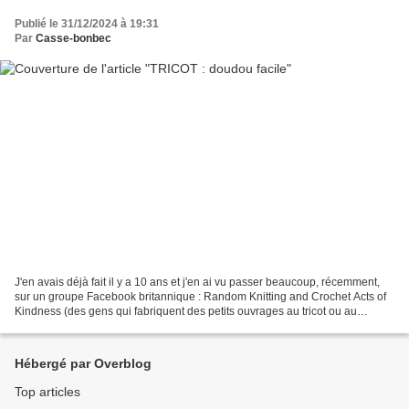
Publié le 31/12/2024 à 19:31
Par
Casse-bonbec
J'en avais déjà fait il y a 10 ans et j'en ai vu passer beaucoup, récemment,
sur un groupe Facebook britannique : Random Knitting and Crochet Acts of
Kindness (des gens qui fabriquent des petits ouvrages au tricot ou au
crochet et les déposent un peu...
Hébergé par Overblog
Top articles