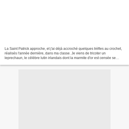
La Saint Patrick approche, et j'ai déjà accroché quelques trèfles au crochet,
réalisés l'année dernière, dans ma classe. Je viens de tricoter un
leprechaun, le célèbre lutin irlandais dont la marmite d'or est censée se
trouver au pied d'un arc-en-ciel....