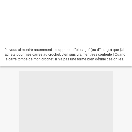
Je vous ai montré récemment le support de "blocage" (ou d'étirage) que j'ai
acheté pour mes carrés au crochet. J'en suis vraiment très contente ! Quand
le carré tombe de mon crochet, il n'a pas une forme bien définie : selon les
types de fil que j'associe,...