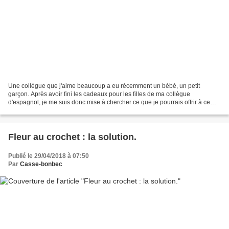
Une collègue que j'aime beaucoup a eu récemment un bébé, un petit
garçon. Après avoir fini les cadeaux pour les filles de ma collègue
d'espagnol, je me suis donc mise à chercher ce que je pourrais offrir à ce
petit garçon... J'ai ressorti une série de...
Fleur au crochet : la solution.
Publié le 29/04/2018 à 07:50
Par
Casse-bonbec