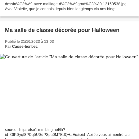
dessin%C3%A9-avec-maillage-d%C3%A9grad%C3%A9-13150538.jpg
Avec Violette, que je connais depuis bien longtemps via nos blogs
respectifs, nous nous envoyons régulièrement des cadeaux,...
Ma salle de classe décorée pour Halloween
Publié le 21/10/2023 à 13:03
Par
Casse-bonbec
source : https://tse1.mm.bing.net/th?
id=OIP.Syql8PDq5USdPSpu0M7EdQHaEu&pid=Api Je vous ai montré, au