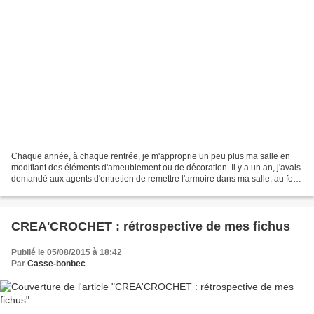
Chaque année, à chaque rentrée, je m'approprie un peu plus ma salle en
modifiant des éléments d'ameublement ou de décoration. Il y a un an, j'avais
demandé aux agents d'entretien de remettre l'armoire dans ma salle, au fond
de la classe (elle était dans...
CREA'CROCHET : rétrospective de mes fichus
Publié le 05/08/2015 à 18:42
Par
Casse-bonbec