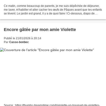
Ce matin, comme beaucoup de parents, je me suis dépêchée de déjeuner,
me laver, m'habiller et aller cacher les œufs de Pâques avant que les enfants
se lèvent. Le jardin est grand, il y a de quoi faire ! Ci-dessous, diapo de
différentes cachettes : sur...
Encore gâtée par mon amie Violette
Publié le 21/01/2026 à 20:14
Par
Casse-bonbec
Source : https://thumbs.dreamstime.com/b/violette-un-bouquet-de-violettes-