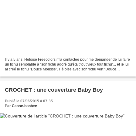
Il y a 5 ans, Héloïse Freecolors m'a contactée pour me demander de lui faire
un fichu semblable à "son fichu adoré qu'était tout vieux tout fichu"... et je lui
ai créé le fichu "Douce Mousse". Héloïse avec son fichu vert "Douce
Mousse" (création perso,...
CROCHET : une couverture Baby Boy
Publié le 07/06/2015 à 07:35
Par
Casse-bonbec