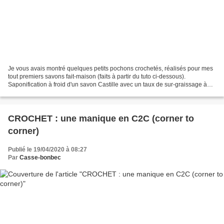
Je vous avais montré quelques petits pochons crochetés, réalisés pour mes
tout premiers savons fait-maison (faits à partir du tuto ci-dessous).
Saponification à froid d'un savon Castille avec un taux de sur-graissage à
9% Recette et tuto ci-dessous. ATTENTION:...
CROCHET : une manique en C2C (corner to
corner)
Publié le 19/04/2020 à 08:27
Par
Casse-bonbec