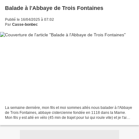
Balade à l'Abbaye de Trois Fontaines
Publié le 16/04/2025 à 07:02
Par
Casse-bonbec
La semaine dernière, mon fils et moi sommes allés nous balader à l'Abbaye
de Trois Fontaines, abbaye cistercienne fondée en 1118 dans la Marne.
Mon fils y est allé en vélo (45 min de trajet pour lui qui roule vite) et je l'ai
rejoint en voiture (15 min...