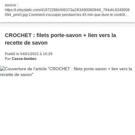
source :
https://i.etsystatic.com/41972288/r/il/6373a2/6349008094/il_794xN.6349008
094_pmr0.jpg Comment s'occuper pendant les 45 min que dure le contrôle
technique ? En se promenant et en allant à pied à la librairie, située à 800
mètres de là environ,...
CROCHET : filets porte-savon + lien vers la
recette de savon
Publié le 04/01/2021 à 10:29
Par
Casse-bonbec