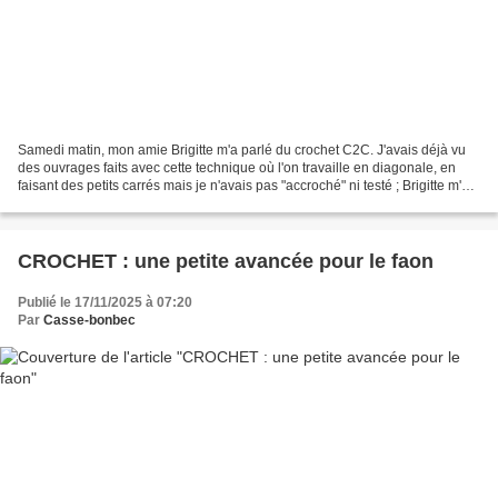
Samedi matin, mon amie Brigitte m'a parlé du crochet C2C. J'avais déjà vu
des ouvrages faits avec cette technique où l'on travaille en diagonale, en
faisant des petits carrés mais je n'avais pas "accroché" ni testé ; Brigitte m'a
donné le lien d'un article...
CROCHET : une petite avancée pour le faon
Publié le 17/11/2025 à 07:20
Par
Casse-bonbec