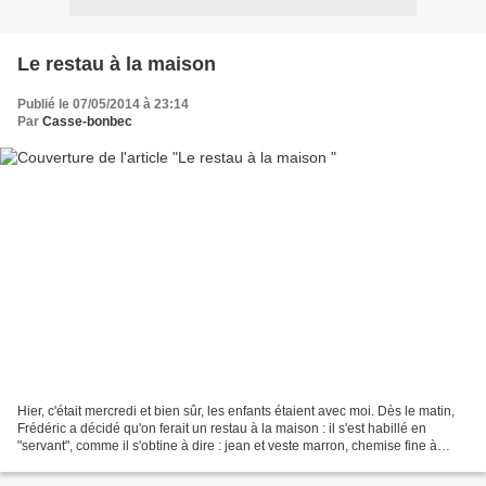
Le restau à la maison
Publié le 07/05/2014 à 23:14
Par
Casse-bonbec
Hier, c'était mercredi et bien sûr, les enfants étaient avec moi. Dès le matin,
Frédéric a décidé qu'on ferait un restau à la maison : il s'est habillé en
"servant", comme il s'obtine à dire : jean et veste marron, chemise fine à
carreaux (dans les tons...