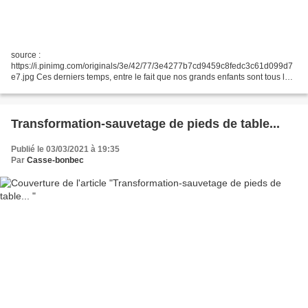
source :
https://i.pinimg.com/originals/3e/42/77/3e4277b7cd9459c8fedc3c61d099d7
e7.jpg Ces derniers temps, entre le fait que nos grands enfants sont tous les
2 à la maison et que nous avons eu des invités, nous avons fait pas mal de
gâteaux et de tartes,...
Transformation-sauvetage de pieds de table...
Publié le 03/03/2021 à 19:35
Par
Casse-bonbec