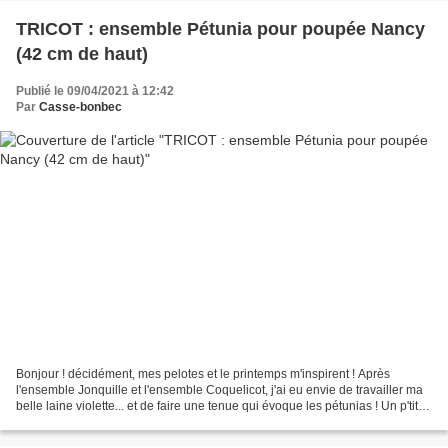
TRICOT : ensemble Pétunia pour poupée Nancy
(42 cm de haut)
Publié le 09/04/2021 à 12:42
Par
Casse-bonbec
Bonjour ! décidément, mes pelotes et le printemps m'inspirent ! Après
l'ensemble Jonquille et l'ensemble Coquelicot, j'ai eu envie de travailler ma
belle laine violette... et de faire une tenue qui évoque les pétunias ! Un p'tit
tour sur internet pour...