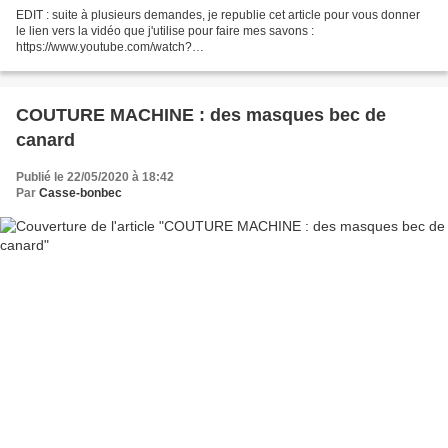
EDIT : suite à plusieurs demandes, je republie cet article pour vous donner
le lien vers la vidéo que j'utilise pour faire mes savons :
https://www.youtube.com/watch?
v=YDZezuJ_ksg&list=PLWrpy8Lrprm6ndOwPkZmESWd8RP0aadYq Comme
je vous le disais récemment,...
COUTURE MACHINE : des masques bec de
canard
Publié le 22/05/2020 à 18:42
Par
Casse-bonbec