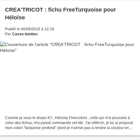
CREA'TRICOT : fichu FreeTurquoise pour
Héloïse
Publié le 06/08/2015 à 12:16
Par
Casse-bonbec
Comme je vous le disais ICI , Héloïse Freecolors , celle qui m'a poussée à
créer des fichus, m'a passé commande cet été. J'ai réfléchi, je lui ai proposé
mon coton "turquoise profond" (dont je n'arrive pas à rendre la couleur en
photo, que ce soit à l'intérieur,...