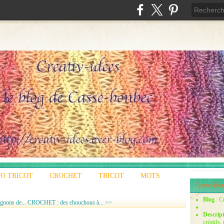
O TRICOT
CROCHET
TRICOT
MOTS
Casse-Bon
Blog
: C
gnons de...
CROCHET : des chouchous à... >>
Descrip
créatifs,