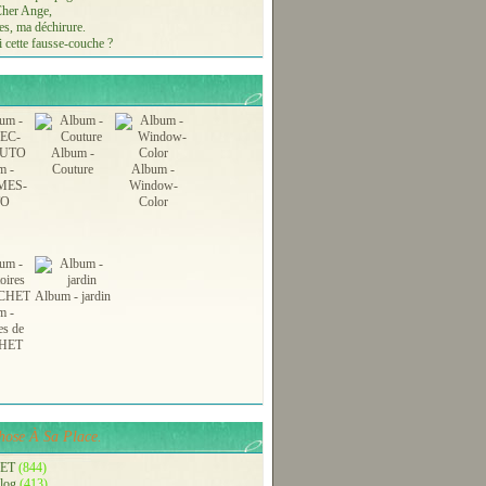
 Cher Ange,
s, ma déchirure.
 cette fausse-couche ?
Album -
m -
Couture
Album -
MES-
Window-
TO
Color
Album - jardin
m -
es de
HET
ose À Sa Place.
ET
(844)
blog
(413)