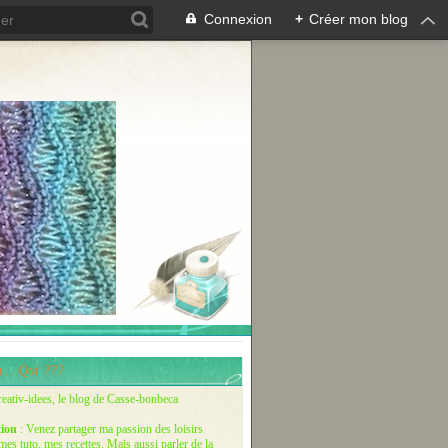
Connexion
+
Créer mon blog
... Qui ???
reativ-idees, le blog de Casse-bonbeca
tion
: Venez partager ma passion des loisirs
 mes tuto, mes recettes. Mais aussi parler de la