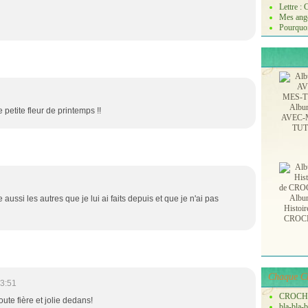
Lettre :
Mes ange
Pourquoi
Albu
petite fleur de printemps !!
AVEC-
TU
Albu
e aussi les autres que je lui ai faits depuis et que je n'ai pas
Histoir
CROC
Chaque Ch
3:51
CROCH
 toute fière et jolie dedans!
bla-bla-