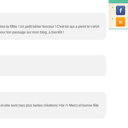
ta fifille ! Un petit bélier fonceur ! C'est toi qui a peint le t-shirt
 pour ton passage sur mon blog, à bientôt !
e et elle sont mes plus belles créations !<br /> Merci et bonne fête