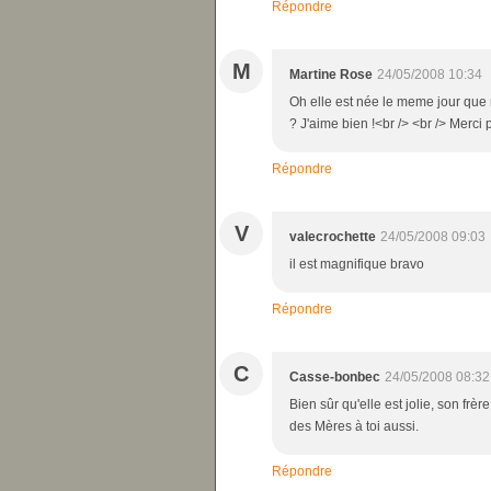
Répondre
M
Martine Rose
24/05/2008 10:34
Oh elle est née le meme jour que moi 
? J'aime bien !<br /> <br /> Merci
Répondre
V
valecrochette
24/05/2008 09:03
il est magnifique bravo
Répondre
C
Casse-bonbec
24/05/2008 08:32
Bien sûr qu'elle est jolie, son frèr
des Mères à toi aussi.
Répondre