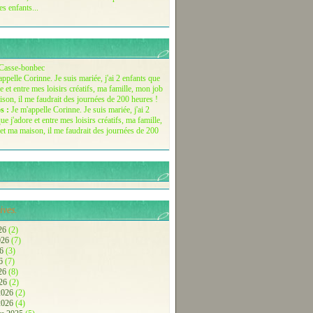
es enfants...
Casse-bonbec
s :
Je m'appelle Corinne. Je suis mariée, j'ai 2
ue j'adore et entre mes loisirs créatifs, ma famille,
et ma maison, il me faudrait des journées de 200
ives.
26
(2)
2026
(7)
26
(3)
26
(7)
026
(8)
026
(2)
 2026
(2)
 2026
(4)