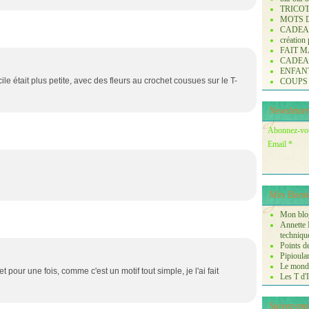
TRICO
MOTS 
CADE
création
FAIT M
CADE
ENFANTS 
ile était plus petite, avec des fleurs au crochet cousues sur le T-
COUPS
Newsletter
Abonnez-vous
Email
Mes Bonne
Mon blog
Annette P
techniqu
Points de
Pipioula
Le monde
> et pour une fois, comme c'est un motif tout simple, je l'ai fait
Les T d'I
Suivez-mo