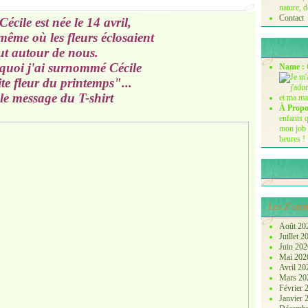
nature, d
Contact
Cécile est née le 14 avril,
me où les fleurs éclosaient
ut autour de nous.
rquoi j'ai surnommé Cécile
Name :
te fleur du printemps"...
le message du T-shirt
À Propo
enfants q
mon job 
heures !
Les Z'arch
Août 20
Juillet 
Juin 20
Mai 20
Avril 2
Mars 2
Février
Janvier