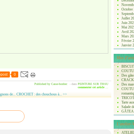
Décembr
Novemb
Octobre
Septemb
Juillet 
Juin 20
Mai 20
Avril 2
Mars 2
Février
Janvier
Mes Z'arti
BISCUI
COUTURE
post
0
Des gâte
CRACK
Published by Casse-bonbec
-
dans
PEINTURE SUR TISSU
Des marq
commenter cet article
…
COUTURE
romanti
gnons de...
CROCHET : des chouchous à... >>
TRICOT :
Tarte aux
Salade de 
GÂTEA
L'atelier
ATELIER