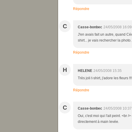
Répondre
C
Casse-bonbec
24/05/2008 16:09
J'en avais fait un autre, quand Céc
shirt... je vais rechercher la photo.
Répondre
H
HELENE
24/05/2008 15:35
Très joli t-shirt, j'adore les fleurs !!!
Répondre
C
Casse-bonbec
24/05/2008 10:37
Oui, c'est moi qui l'ait peint. <br /
directement à main levée.