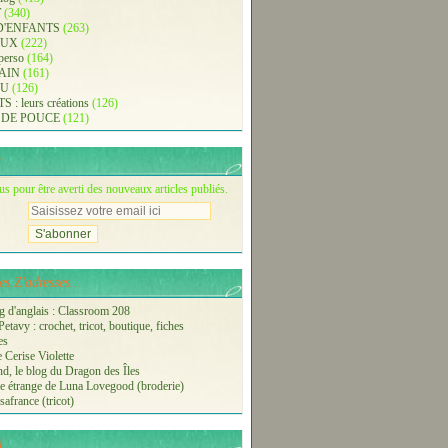
T
(340)
D'ENFANTS
(263)
AUX
(222)
 perso
(164)
AIN
(161)
AU
(126)
: leurs créations
(126)
 DE POUCE
(121)
 pour être averti des nouveaux articles publiés.
s Z'adresses...
 d'anglais : Classroom 208
etavy : crochet, tricot, boutique, fiches
es
 Cerise Violette
nd, le blog du Dragon des Îles
 étrange de Luna Lovegood (broderie)
safrance (tricot)
i