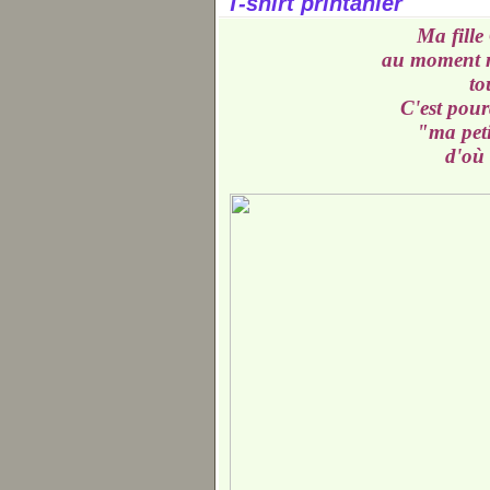
T-shirt printanier
Ma fille 
au moment mê
to
C'est pou
"ma peti
d'où 