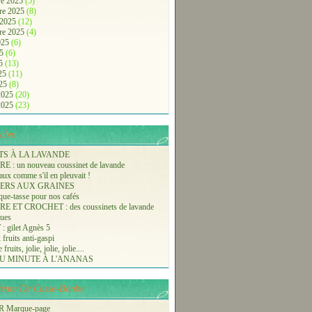
e 2025
(5)
re 2025
(8)
 2025
(12)
re 2025
(4)
2025
(6)
25
(6)
25
(13)
025
(11)
025
(8)
 2025
(20)
 2025
(23)
cles.
TS À LA LAVANDE
 : un nouveau coussinet de lavande
aux comme s'il en pleuvait !
ERS AUX GRAINES
ue-tasse pour nos cafés
 ET CROCHET : des coussinets de lavande
ques
 gilet Agnès 5
 fruits anti-gaspi
fruits, jolie, jolie, jolie....
U MINUTE À L'ANANAS
-Vente De Casse-Bonbe
 Marque-page