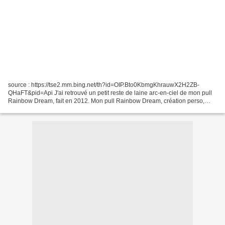
source : https://tse2.mm.bing.net/th?id=OIP.Bto0KbmgKhrauwX2H2ZB-
QHaFT&pid=Api J'ai retrouvé un petit reste de laine arc-en-ciel de mon pull
Rainbow Dream, fait en 2012. Mon pull Rainbow Dream, création perso,
2012. J'ai décidé de l'utiliser pour faire...