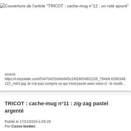
source
https://i.etsystatic.com/53470425/r/il/e945c2/6280348222/il_794xN.6280348
222_n4r5.jpg Je n'ai pas compris ce qui s'est passé avec celui-ci : le modèle
du motif ajouré était joli, mes fils aussi mais... ça ne rend pas bien du tout !
Voici le motif...
TRICOT : cache-mug n°11 : zig-zag pastel
argenté
Publié le 17/12/2024 à 08:28
Par
Casse-bonbec