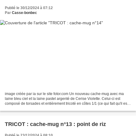
Publié le 30/12/2024 à 07:12
Par
Casse-bonbec
image créée par ia sur le site fotor.com Un nouveau cache-mug avec ma
laine bleu ciel et la laine pastel argenté de Cerise Violette. Celui-ci est
composé de torsades et entièrement tricoté en côtes 1/1 (ce qui fait qu'il est
réversible). Le voici avant...
TRICOT : cache-mug n°13 : point de riz
Publié le 23/12/2024 à 08:10