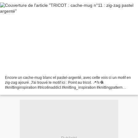
Encore un cache-mug blanc et pastel-argenté, avec cette vois ci un motif en
zig-zag ajouré. J'ai trouvé le motif ici : Point au tricot. 📍📂🧶
#knittinginspiration #tricotinaddict #knitting_inspiration #knittingpattern
#tricotaddict #knittingaddict #tricot...