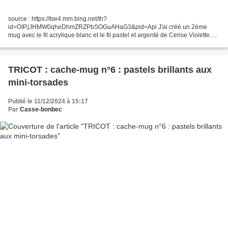
source : https://tse4.mm.bing.net/th?
id=OIP.jJHMW0qheDhmZRZPbSOGuAHaG3&pid=Api J'ai créé un 2ème
mug avec le fil acrylique blanc et le fil pastel et argenté de Cerise Violette.
J'ai choisi de faire deux ondulations (une simple torsade où l'on change le...
TRICOT : cache-mug n°6 : pastels brillants aux
mini-torsades
Publié le 11/12/2024 à 15:17
Par
Casse-bonbec