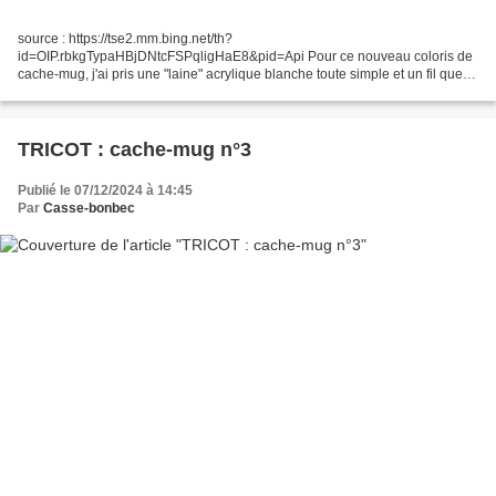
source : https://tse2.mm.bing.net/th?
id=OIP.rbkgTypaHBjDNtcFSPqligHaE8&pid=Api Pour ce nouveau coloris de
cache-mug, j'ai pris une "laine" acrylique blanche toute simple et un fil que
mon amie Cerise Violette avait fait assembler pour moi au Maroc : un...
TRICOT : cache-mug n°3
Publié le 07/12/2024 à 14:45
Par
Casse-bonbec