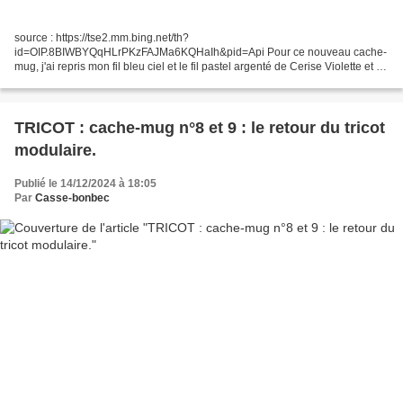
source : https://tse2.mm.bing.net/th?
id=OIP.8BIWBYQqHLrPKzFAJMa6KQHaIh&pid=Api Pour ce nouveau cache-
mug, j'ai repris mon fil bleu ciel et le fil pastel argenté de Cerise Violette et un
modèle de galon très joli vu sur Facebook, dont voici la capture...
TRICOT : cache-mug n°8 et 9 : le retour du tricot
modulaire.
Publié le 14/12/2024 à 18:05
Par
Casse-bonbec