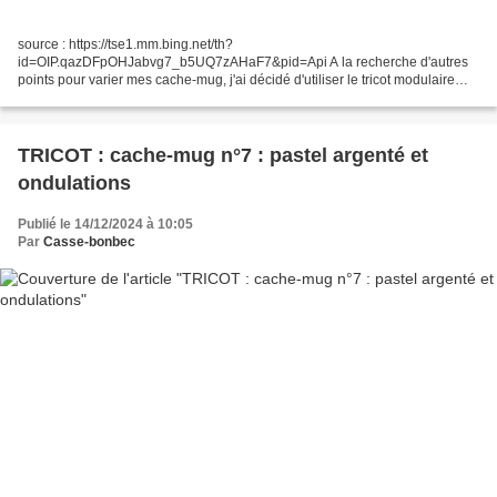
source : https://tse1.mm.bing.net/th?
id=OIP.qazDFpOHJabvg7_b5UQ7zAHaF7&pid=Api A la recherche d'autres
points pour varier mes cache-mug, j'ai décidé d'utiliser le tricot modulaire
que j'aime tant. J'ai pris un fil beige + le pastel argenté de Cerise Violette,...
TRICOT : cache-mug n°7 : pastel argenté et
ondulations
Publié le 14/12/2024 à 10:05
Par
Casse-bonbec