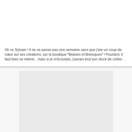
Ah ce Sylvain ! il ne se passe pas une semaine sans que j'aie un coup de
cœur sur ses créations, sur la boutique "Bidules et Breloques" ! Pourtant, il
faut bien se retenir... mais si je m'écoutais, j'aurais tout son stock de colliers
rigolos, je crois....