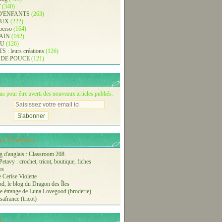
T
(340)
D'ENFANTS
(263)
AUX
(222)
 perso
(164)
AIN
(162)
AU
(126)
: leurs créations
(126)
 DE POUCE
(121)
 pour être averti des nouveaux articles publiés.
s Z'adresses...
 d'anglais : Classroom 208
etavy : crochet, tricot, boutique, fiches
es
 Cerise Violette
nd, le blog du Dragon des Îles
 étrange de Luna Lovegood (broderie)
safrance (tricot)
i