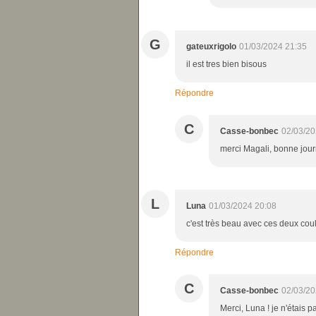
G
gateuxrigolo
01/03/2024 21:35
il est tres bien bisous
Répondre
C
Casse-bonbec
02/03/20
merci Magali, bonne jour
L
Luna
01/03/2024 20:08
c'est très beau avec ces deux cou
Répondre
C
Casse-bonbec
02/03/20
Merci, Luna ! je n'étais 