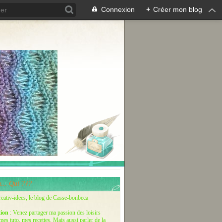
Connexion
+
Créer mon blog
... Qui ???
reativ-idees, le blog de Casse-bonbeca
tion
: Venez partager ma passion des loisirs
 mes tuto, mes recettes. Mais aussi parler de la