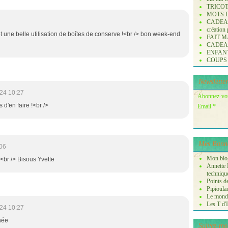
TRICO
MOTS 
CADE
création
et une belle utilisation de boîtes de conserve !<br /> bon week-end
FAIT M
CADE
ENFANTS 
COUPS
Newsletter
24 10:27
Abonnez-vous
 d'en faire !<br />
Email
Mes Bonne
06
Mon blog
<br /> Bisous Yvette
Annette P
techniqu
Points de
Pipioula
Le monde
Les T d'I
24 10:27
née
Suivez-mo