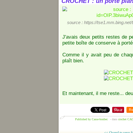
CROCHET : un porte plan
source : https://tse1.mm.bing.
J'avais deux petits restes de pe
petite boîte de conserve à portée
Comme il y avait peu de chaque
plaît bien.
Et maintenant, il me reste... de
Re
Published by Casse-bonbec
-
dans
crochet
CAC
<< Quand tu veux fai