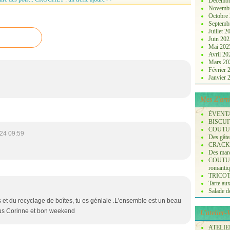
Décembr
Novemb
Octobre
Septemb
Juillet 
Juin 20
Mai 20
Avril 2
Mars 2
Février
Janvier
Mes Z'arti
ÉVENT
BISCUI
COUTURE
24 09:59
Des gâte
CRACK
Des marq
COUTURE
romanti
TRICOT :
Tarte aux
Salade de 
es et du recyclage de boîtes, tu es géniale .L'ensemble est un beau
sous Corinne et bon weekend
L'atelier
ATELIER