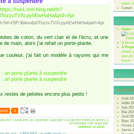
te à suspendre
nature, d
Contact
net/th?id=OIP.3biwuAp0TozzuTVXcpyhEwHaHa&pid=Api
Name :
lotes de coton, du vert clair et de l'écru, et une
 de main, alors j'ai refait un porte-plante.
À Propo
enfants q
 couleur, j'ai fait un modèle à rayures qui me
mon job 
heures !
Les Z'arch
ux restes de pelotes encore plus petits !
Août 20
Juillet 
Juin 20
post
0
Mai 20
Avril 2
HE-POT
CACHE-POT AU CROCHET
CROCHET CACHE-POT
PORTE-PLANTES À
Mars 2
SUSPENDRE
FAIT MAIN
DIY
Février
commenter cet article
…
Janvier
re des pois...
CROCHET : un trèfle ajouré >>