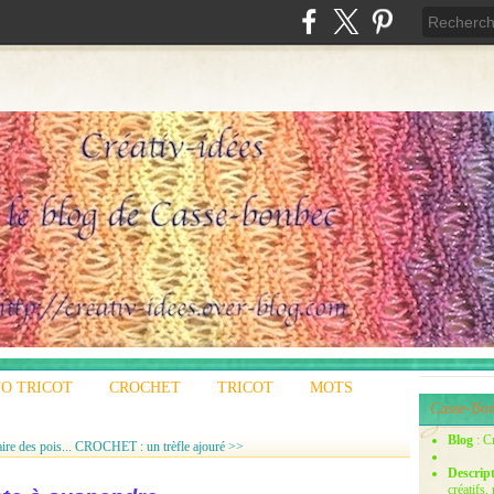
O TRICOT
CROCHET
TRICOT
MOTS
Casse-Bon
Blog
: C
re des pois...
CROCHET : un trèfle ajouré >>
Descrip
créatifs,