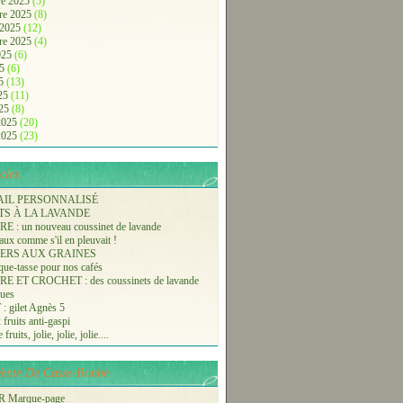
e 2025
(5)
re 2025
(8)
 2025
(12)
re 2025
(4)
2025
(6)
25
(6)
25
(13)
025
(11)
025
(8)
 2025
(20)
 2025
(23)
cles.
AIL PERSONNALISÉ
TS À LA LAVANDE
 : un nouveau coussinet de lavande
aux comme s'il en pleuvait !
ERS AUX GRAINES
ue-tasse pour nos cafés
 ET CROCHET : des coussinets de lavande
ques
 gilet Agnès 5
 fruits anti-gaspi
fruits, jolie, jolie, jolie....
-Vente De Casse-Bonbe
 Marque-page