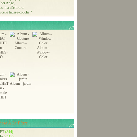
 Cher Ange,
s, ma déchirure.
 cette fausse-couche ?
Album -
m -
Couture
Album -
MES-
Window-
TO
Color
Album - jardin
m -
es de
HET
ose À Sa Place.
ET
(844)
blog
(413)