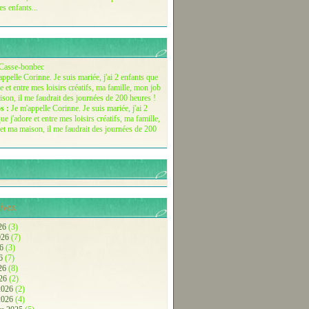
es enfants...
Casse-bonbec
s :
Je m'appelle Corinne. Je suis mariée, j'ai 2
ue j'adore et entre mes loisirs créatifs, ma famille,
et ma maison, il me faudrait des journées de 200
ives.
26
(3)
2026
(7)
26
(3)
26
(7)
026
(8)
026
(2)
 2026
(2)
 2026
(4)