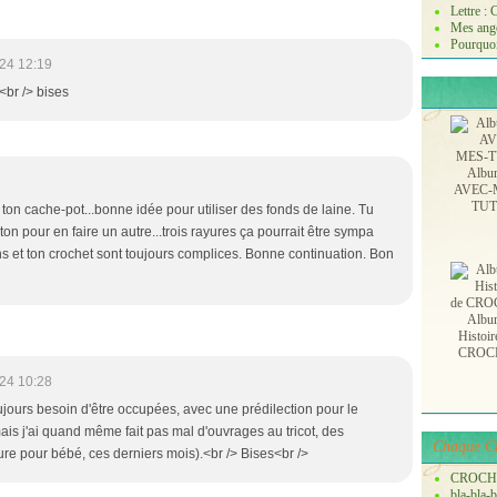
Lettre :
Mes ange
Pourquoi
24 12:19
<br /> bises
Albu
AVEC-
TU
 ton cache-pot...bonne idée pour utiliser des fonds de laine. Tu
ton pour en faire un autre...trois rayures ça pourrait être sympa
ns et ton crochet sont toujours complices. Bonne continuation. Bon
Albu
Histoir
CROC
24 10:28
ujours besoin d'être occupées, avec une prédilection pour le
is j'ai quand même fait pas mal d'ouvrages au tricot, des
Chaque Ch
ure pour bébé, ces derniers mois).<br /> Bises<br />
CROCH
bla-bla-