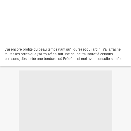
J'ai encore profité du beau temps (tant qu'il dure) et du jardin : j'ai arraché
toutes les orties que j'ai trouvées, fait une coupe "militaire" à certains
buissons, désherbé une bordure, où Frédéric et moi avons ensuite semé des
"violettes cornues" (les...