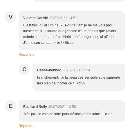
V
Violette Corfdir
30/07/2021 14:51
C'est très joli et lumineux . Pour autant je ne me vois pas
tricoter ce fil . Il faudra que j'essaie d'autant plus que j'avais
acheté sur un marché de Noël uné éponge que j'ai offerte .
J'aime son contact . <br /> Bises
Répondre
C
Casse-bonbec
30/07/2021 17:24
Franchement, j'ai la peau très sensible et je supporte
très bien de tricoter ce fil.<br />
E
Epaillard Nelly
30/07/2021 13:58
Très joli! Je vais en faire pour déstocker ma laine... Bises
Répondre