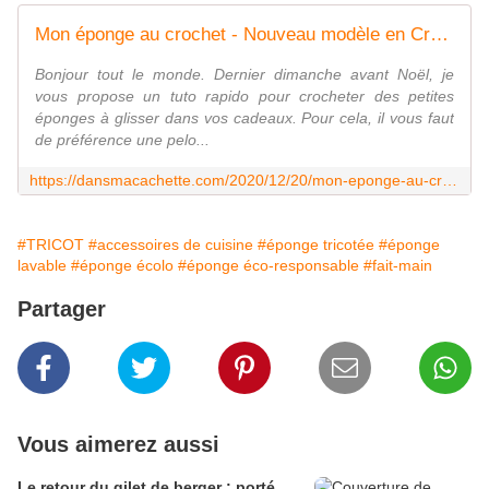
Mon éponge au crochet - Nouveau modèle en Creative Bubble de Rico Design
Bonjour tout le monde. Dernier dimanche avant Noël, je
vous propose un tuto rapido pour crocheter des petites
éponges à glisser dans vos cadeaux. Pour cela, il vous faut
de préférence une pelo...
https://dansmacachette.com/2020/12/20/mon-eponge-au-crochet-nouveau-modele-en-creative-bubble-de-rico-design/
#TRICOT
#accessoires de cuisine
#éponge tricotée
#éponge
lavable
#éponge écolo
#éponge éco-responsable
#fait-main
Partager
Vous aimerez aussi
Le retour du gilet de berger : porté