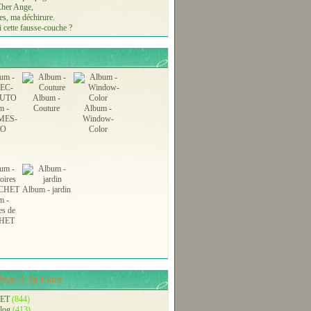
 Cher Ange,
s, ma déchirure.
 cette fausse-couche ?
Album -
m -
Couture
Album -
MES-
Window-
TO
Color
Album - jardin
m -
es de
HET
ose À Sa Place.
ET
(844)
blog
(413)