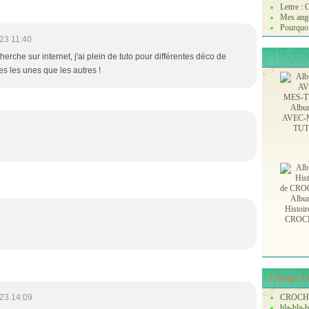
s
Lettre :
e
Mes ange
n
Pourquoi
23 11:40
D
R
echerche sur internet, j'ai plein de tuto pour différentes déco de
O
es les unes que les autres !
P
S
Albu
M
AVEC-
u
TU
s
k
a
t
.
Albu
T
Histoir
CROC
h
è
m
e
:
Chaque Ch
N
23 14:09
CROCH
o
bla-bla-