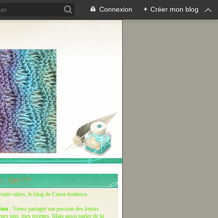
Connexion
+
Créer mon blog
... Qui ???
reativ-idees, le blog de Casse-bonbeca
tion
: Venez partager ma passion des loisirs
 mes tuto, mes recettes. Mais aussi parler de la