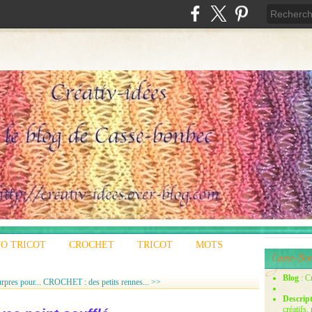
O TRICOT
CROCHET
TRICOT
MOTS
Casse-Bon
Blog
: C
rpres pour...
CROCHET : des petits rennes... >>
Descrip
créatifs,