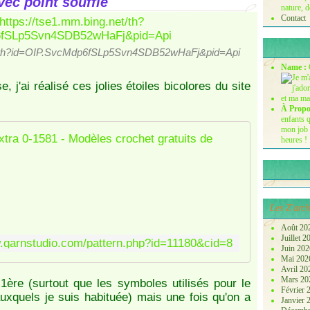
ec point soufflé
nature, d
Contact
net/th?id=OIP.SvcMdp6fSLp5Svn4SDB52wHaFj&pid=Api
Name :
, j'ai réalisé ces jolies étoiles bicolores du site
À Propo
enfants q
mon job 
Blooming 
heures !
D
é
c
o
Les Z'arch
r
Août 20
a
Juillet 
w.garnstudio.com/pattern.php?id=11180&cid=8
t
Juin 20
Mai 20
i
Avril 2
o
Mars 2
1ère (surtout que les symboles utilisés pour le
n
Février
xquels je suis habituée) mais une fois qu'on a
Janvier
d