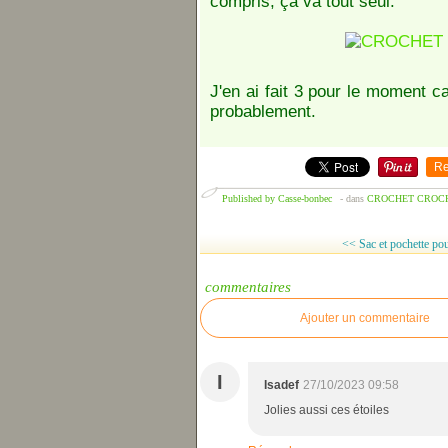
compris, ça va tout seul.
J'en ai fait 3 pour le moment ca
probablement.
Re
Published by Casse-bonbec
-
dans
CROCHET
CROCH
<< Sac et pochette pou
commentaires
Ajouter un commentaire
I
Isadef
27/10/2023 09:58
Jolies aussi ces étoiles