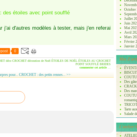
Décembr
e
Novemb
N
Octobre
Septemb
o
Juillet 
ë
Juin 20
l
r j'ai d'autres modèles à tester, mais j'en referai
Mai 20
Avril 2
/
Mars 2
É
Février
t
Janvier
post
0
o
i
Mes Z'arti
ET déco
CROCHET décoration de Noël
ÉTOILES DE NOËL
ÉTOILES AU CROCHET
l
POINT SOUFFLÉ
BRIDES
commenter cet article
…
ÉVENT
e
BISCUI
rpres pour...
CROCHET : des petits rennes... >>
s
COUTURE
Des gâte
c
CRACK
r
Des marq
o
COUTURE
romanti
c
TRICOT :
h
Tarte aux
e
Salade de 
t
é
L'atelier
e
ATELIER