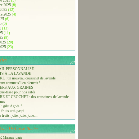
e 2025
(5)
re 2025
(8)
 2025
(12)
re 2025
(4)
2025
(6)
25
(6)
25
(13)
025
(11)
025
(8)
 2025
(20)
 2025
(23)
cles.
AIL PERSONNALISÉ
TS À LA LAVANDE
 : un nouveau coussinet de lavande
aux comme s'il en pleuvait !
ERS AUX GRAINES
ue-tasse pour nos cafés
 ET CROCHET : des coussinets de lavande
ques
 gilet Agnès 5
 fruits anti-gaspi
fruits, jolie, jolie, jolie....
-Vente De Casse-Bonbe
 Marque-page