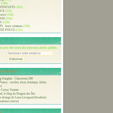
T
(340)
D'ENFANTS
(263)
AUX
(222)
 perso
(164)
AIN
(162)
AU
(126)
: leurs créations
(126)
 DE POUCE
(121)
 pour être averti des nouveaux articles publiés.
s Z'adresses...
 d'anglais : Classroom 208
etavy : crochet, tricot, boutique, fiches
es
 Cerise Violette
nd, le blog du Dragon des Îles
 étrange de Luna Lovegood (broderie)
safrance (tricot)
i