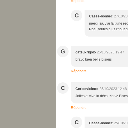
Répondre
C
Casse-bonbec
27/10/20
merci Isa. J'ai fait une r
Noël, toutes plus chouett
G
gateuxrigolo
25/10/2023 19:47
bravo bien belle bisous
Répondre
C
Ceriseviolette
25/10/2023 12:48
Jolies et vive la déco !<br /> Bises
Répondre
C
Casse-bonbec
25/10/20