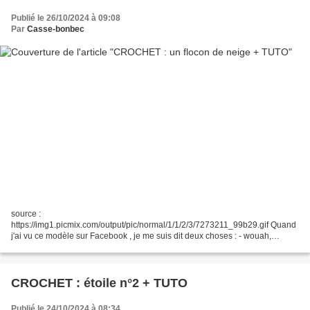
Publié le 26/10/2024 à 09:08
Par
Casse-bonbec
source :
https://img1.picmix.com/output/pic/normal/1/1/2/3/7273211_99b29.gif Quand
j'ai vu ce modèle sur Facebook , je me suis dit deux choses : - wouah,
comme c'est joli ! et : - pffff, ça m'a l'air long et compliqué à faire, je ne le
testerai sûrement...
CROCHET : étoile n°2 + TUTO
Publié le 24/10/2024 à 08:34