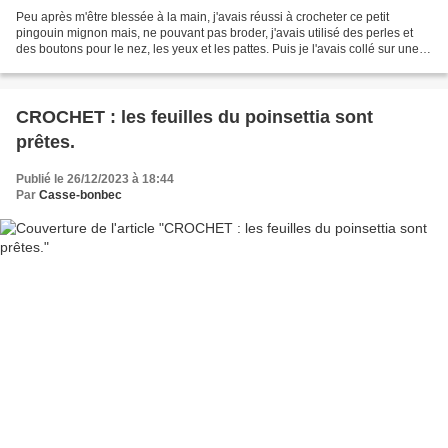
Peu après m'être blessée à la main, j'avais réussi à crocheter ce petit
pingouin mignon mais, ne pouvant pas broder, j'avais utilisé des perles et
des boutons pour le nez, les yeux et les pattes. Puis je l'avais collé sur une
surface brillante et l'avais...
CROCHET : les feuilles du poinsettia sont
prêtes.
Publié le 26/12/2023 à 18:44
Par
Casse-bonbec