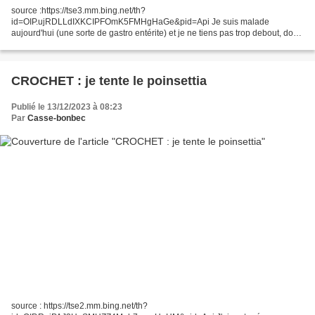
source :https://tse3.mm.bing.net/th?
id=OIP.ujRDLLdIXKCIPFOmK5FMHgHaGe&pid=Api Je suis malade
aujourd'hui (une sorte de gastro entérite) et je ne tiens pas trop debout, donc
j'ai terminé les feuilles du poinsettia au crochet. Bien sûr, ma curieuse de
Calypso...
CROCHET : je tente le poinsettia
Publié le 13/12/2023 à 08:23
Par
Casse-bonbec
source : https://tse2.mm.bing.net/th?