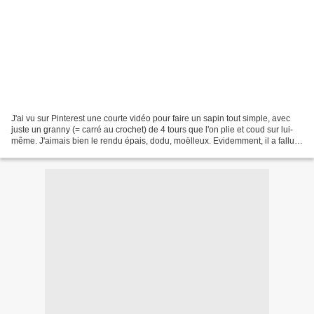
J'ai vu sur Pinterest une courte vidéo pour faire un sapin tout simple, avec
juste un granny (= carré au crochet) de 4 tours que l'on plie et coud sur lui-
même. J'aimais bien le rendu épais, dodu, moëlleux. Evidemment, il a fallu
que j'essaye ! j'ai fouillé...