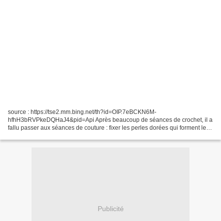
source : https://tse2.mm.bing.net/th?id=OIP.7eBCKN6M-
hfhH3bRVPkeDQHaJ4&pid=Api Après beaucoup de séances de crochet, il a
fallu passer aux séances de couture : fixer les perles dorées qui forment le
cœur de la fleur et assembler toutes les parties crochetées....
Publicité