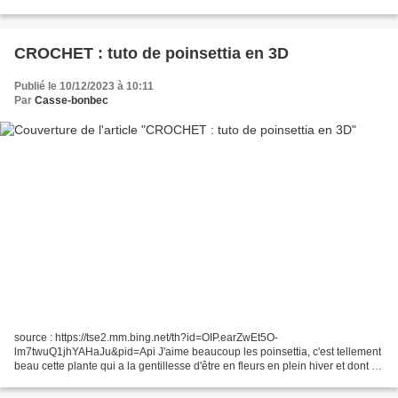
déco en plus sur les portes de l'armoire : ainsi que sur la porte de la...
CROCHET : tuto de poinsettia en 3D
Publié le 10/12/2023 à 10:11
Par
Casse-bonbec
source : https://tse2.mm.bing.net/th?id=OIP.earZwEt5O-
lm7twuQ1jhYAHaJu&pid=Api J'aime beaucoup les poinsettia, c'est tellement
beau cette plante qui a la gentillesse d'être en fleurs en plein hiver et dont la
couleur évoque le manteau du Père Noël ! C'est...