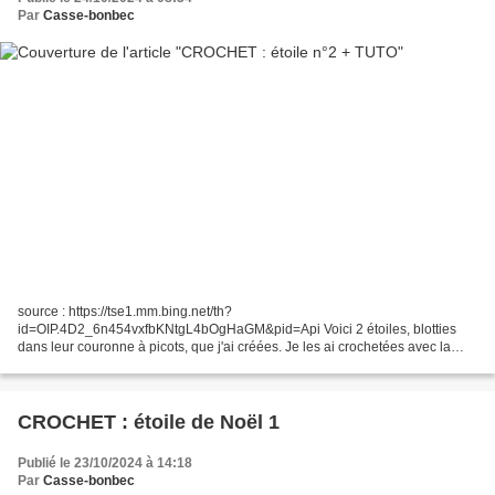
Par
Casse-bonbec
source : https://tse1.mm.bing.net/th?
id=OIP.4D2_6n454vxfbKNtgL4bOgHaGM&pid=Api Voici 2 étoiles, blotties
dans leur couronne à picots, que j'ai créées. Je les ai crochetées avec la
laine en mini-pelotes que j'ai eues gratuitement cet été lorsque j'ai
commandé...
CROCHET : étoile de Noël 1
Publié le 23/10/2024 à 14:18
Par
Casse-bonbec