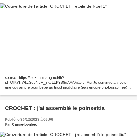
source : https://tse3.mm.bing.net/th?
id=OIP.YNWkzGueNcM_8kgLLP3S8gAAAA&pid=Api Je continue à tricoter
une couverture pour bébé au tricot modulaire (pas encore photographiée)
mais j'ai aussi commencé à préparer de la déco de Noël à accrocher dans
ma classe....
CROCHET : j'ai assemblé le poinsettia
Publié le 30/12/2023 à 06:06
Par
Casse-bonbec