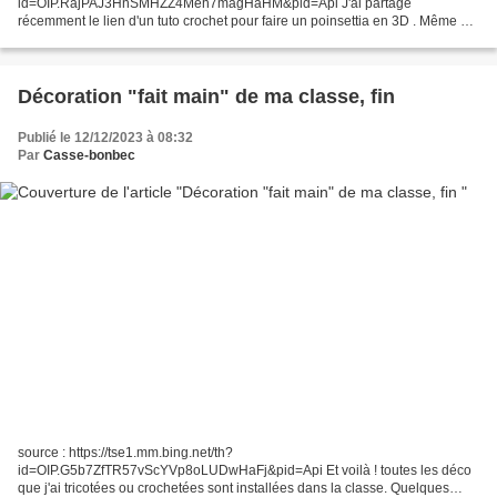
id=OIP.RajPAJ3HnSMHZZ4Meh7magHaHM&pid=Api J'ai partagé
récemment le lien d'un tuto crochet pour faire un poinsettia en 3D . Même s'il
est en espagnol, langue que je ne maîtrise pas, j'étais très tentée car à mes
yeux,...
Décoration "fait main" de ma classe, fin
Publié le 12/12/2023 à 08:32
Par
Casse-bonbec
source : https://tse1.mm.bing.net/th?
id=OIP.G5b7ZfTR57vScYVp8oLUDwHaFj&pid=Api Et voilà ! toutes les déco
que j'ai tricotées ou crochetées sont installées dans la classe. Quelques