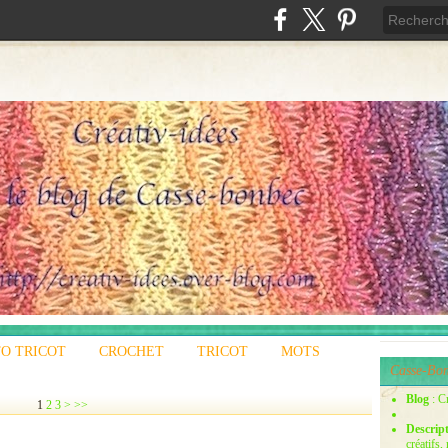
O TRICOT
CROCHET
TRICOT
MOTS
Casse-Bon
Blog
: C
1
2
3
>
>>
Descrip
créatifs,