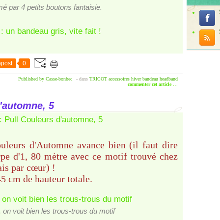
é par 4 petits boutons fantaisie.
post
0
Published by Casse-bonbec
-
dans
TRICOT
accessoires
hiver
bandeau
headband
commenter cet article
…
'automne, 5
uleurs d'Automne avance bien (il faut dire
rpe d'1, 80 mètre avec ce motif trouvé chez
is par cœur) !
5 cm de hauteur totale.
 on voit bien les trous-trous du motif