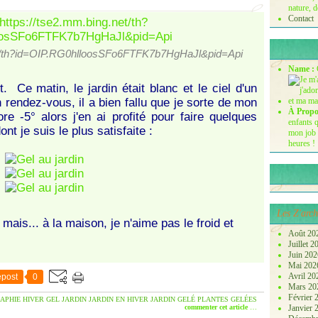
nature, d
Contact
net/th?id=OIP.RG0hlloosSFo6FTFK7b7HgHaJl&pid=Api
Name :
it. Ce matin, le jardin était blanc et le ciel d'un
 rendez-vous, il a bien fallu que je sorte de mon
À Propo
re -5° alors j'en ai profité pour faire quelques
enfants q
t je suis le plus satisfaite :
mon job 
heures !
Les Z'arch
 mais... à la maison, je n'aime pas le froid et
Août 20
Juillet 
Juin 20
Mai 20
Avril 2
post
0
Mars 2
Février
APHIE
HIVER
GEL
JARDIN
JARDIN EN HIVER
JARDIN GELÉ
PLANTES GELÉES
commenter cet article
…
Janvier