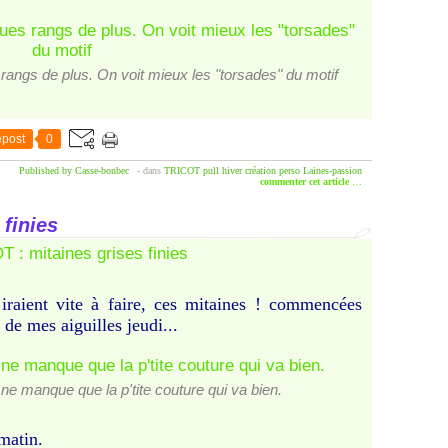
rangs de plus. On voit mieux les "torsades" du motif
post
0
Published by Casse-bonbec
-
dans
TRICOT
pull
hiver
création perso
Laines-passion
commenter cet article
…
 finies
 iraient vite à faire, ces mitaines ! commencées
 de mes aiguilles jeudi...
 ne manque que la p'tite couture qui va bien.
 matin.