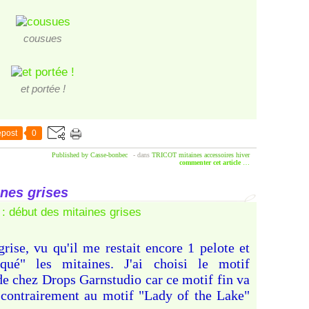
cousues
et portée !
post
0
Published by Casse-bonbec
-
dans
TRICOT
mitaines
accessoires
hiver
commenter cet article
…
nes grises
grise, vu qu'il me restait encore 1 pelote et
aqué" les mitaines. J'ai choisi le motif
e chez Drops Garnstudio car ce motif fin va
 (contrairement au motif "Lady of the Lake"