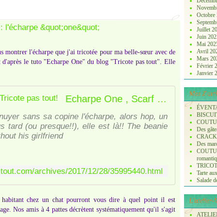
Décembr
Novemb
Octobre
Septemb
Juillet 
Juin 20
Mai 20
Avril 2
us montrer l'écharpe que j'ai tricotée pour ma belle-sœur avec de
Mars 2
t d'après le tuto "Echarpe One" du blog "Tricote pas tout". Elle
Février
Janvier
Mes Z'arti
Echarpe One , Scarf One - Tricote pas tout!
ÉVENT
BISCUI
nuyer sans sa copine l'écharpe, alors hop, un
COUTURE
s tard (ou presque!!), elle est là!! The beanie
Des gâte
ut his girlfriend
CRACK
Des marq
COUTURE
romanti
TRICOT :
astout.com/archives/2017/12/28/35995440.html
Tarte aux
Salade de 
s habitant chez un chat pourront vous dire à quel point il est
L'atelier
age. Nos amis à 4 pattes décrètent systématiquement qu'il s'agit
ATELIER