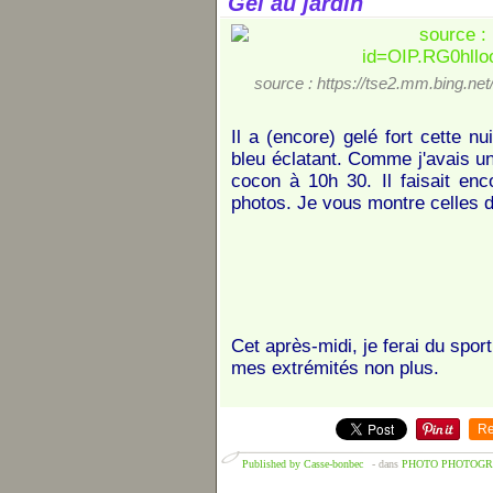
Gel au jardin
source : https://tse2.mm.bing.
Il a (encore) gelé fort cette nu
bleu éclatant. Comme j'avais un
cocon à 10h 30. Il faisait enco
photos. Je vous montre celles don
Cet après-midi, je ferai du sport
mes extrémités non plus.
Re
Published by Casse-bonbec
-
dans
PHOTO
PHOTOGR