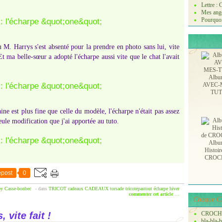
!
Lettre :
Mes ange
Pourquoi
 M. Harrys s'est absenté pour la prendre en photo sans lui, vite
Et ma belle-sœur a adopté l'écharpe aussi vite que le chat l'avait
Albu
AVEC-
TU
ine est plus fine que celle du modèle, l'écharpe n'était pas assez
eule modification que j'ai apportée au tuto.
Albu
Histoir
CROC
post
0
by Casse-bonbec
-
dans
TRICOT
cadeaux
CADEAUX
torsade
tricotepastout
écharpe
hiver
commenter cet article
…
Chaque Ch
 vite fait !
CROCH
bla-bla-