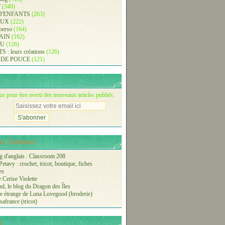
T
(340)
D'ENFANTS
(263)
AUX
(222)
 perso
(164)
AIN
(162)
AU
(126)
: leurs créations
(126)
 DE POUCE
(121)
 pour être averti des nouveaux articles publiés.
s Z'adresses...
 d'anglais : Classroom 208
etavy : crochet, tricot, boutique, fiches
es
 Cerise Violette
nd, le blog du Dragon des Îles
 étrange de Luna Lovegood (broderie)
safrance (tricot)
i