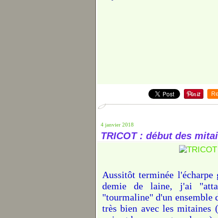
Re
4 janvier 2018
TRICOT : début des mitai
Aussitôt terminée l'écharpe 
demie de laine, j'ai "att
"tourmaline" d'un ensemble d
très bien avec les mitaines