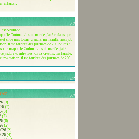
es enfants...
Casse-bonbec
s :
Je m'appelle Corinne. Je suis mariée, j'ai 2
ue j'adore et entre mes loisirs créatifs, ma famille,
et ma maison, il me faudrait des journées de 200
ives.
26
(3)
2026
(7)
26
(3)
26
(7)
026
(8)
026
(2)
 2026
(2)
 2026
(4)