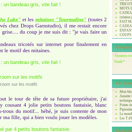
TRICO
MOTS 
CADE
création
the Lake"
et les
mitaines "Tourmaline"
(toutes 2
FAIT M
uvés chez Drops Garnstudio), il me restait encore
CADE
ENFANTS 
grise.... du coup je me suis dit : "je vais faire un
COUPS
ndeaux tricotés sur internet pour finalement en
Newsletter
nt le motif des mitaines.
Abonnez-vous
Email
Mes Bonne
zoom sur les motifs
Mon blog
Annette P
 le tour de tête de sa future propriétaire, j'ai
techniqu
y cousant 4 jolie petits boutons fantaisie, blanc
Points de
Pipioula
s-trous du motif... héhé, je suis contente de mon
Le monde
r ma fille, qui a bien voulu jouer les modèles.
Les T d'I
Suivez-mo