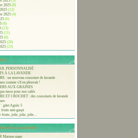
e 2025
(5)
re 2025
(8)
 2025
(12)
re 2025
(4)
2025
(6)
25
(6)
25
(13)
025
(11)
025
(8)
 2025
(20)
 2025
(23)
cles.
AIL PERSONNALISÉ
TS À LA LAVANDE
 : un nouveau coussinet de lavande
aux comme s'il en pleuvait !
ERS AUX GRAINES
ue-tasse pour nos cafés
 ET CROCHET : des coussinets de lavande
ques
 gilet Agnès 5
 fruits anti-gaspi
fruits, jolie, jolie, jolie....
-Vente De Casse-Bonbe
 Marque-page