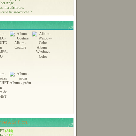
 Cher Ange,
s, ma déchirure.
 cette fausse-couche ?
Album -
m -
Couture
Album -
MES-
Window-
TO
Color
Album - jardin
m -
es de
HET
ose À Sa Place.
ET
(844)
blog
(413)