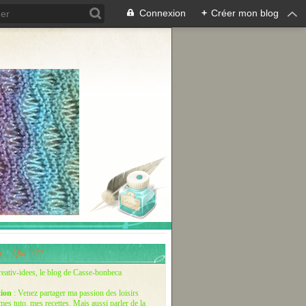
Connexion
+
Créer mon blog
... Qui ???
reativ-idees, le blog de Casse-bonbeca
tion
: Venez partager ma passion des loisirs
 mes tuto, mes recettes. Mais aussi parler de la