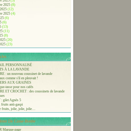
e 2025
(5)
re 2025
(8)
 2025
(12)
re 2025
(4)
2025
(6)
25
(6)
25
(13)
025
(11)
025
(8)
 2025
(20)
 2025
(23)
cles.
AIL PERSONNALISÉ
TS À LA LAVANDE
 : un nouveau coussinet de lavande
aux comme s'il en pleuvait !
ERS AUX GRAINES
ue-tasse pour nos cafés
 ET CROCHET : des coussinets de lavande
ques
 gilet Agnès 5
 fruits anti-gaspi
fruits, jolie, jolie, jolie....
-Vente De Casse-Bonbe
 Marque-page