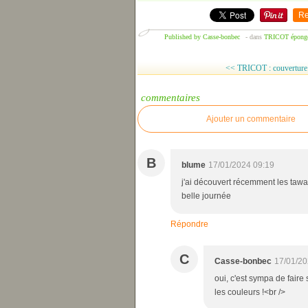
Re
Published by Casse-bonbec
-
dans
TRICOT
épong
<< TRICOT : couverture a
commentaires
Ajouter un commentaire
B
blume
17/01/2024 09:19
j'ai découvert récemment les tawa
belle journée
Répondre
C
Casse-bonbec
17/01/20
oui, c'est sympa de faire
les couleurs !<br />