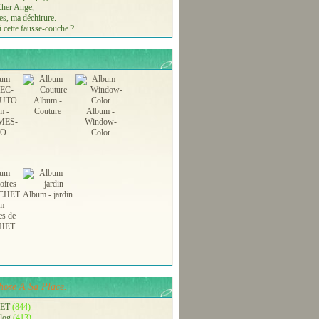
 Cher Ange,
s, ma déchirure.
 cette fausse-couche ?
Album -
m -
Couture
Album -
MES-
Window-
TO
Color
Album - jardin
m -
es de
HET
ose À Sa Place.
ET
(844)
blog
(413)