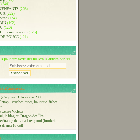
T
(340)
D'ENFANTS
(263)
AUX
(222)
 perso
(164)
AIN
(162)
AU
(126)
: leurs créations
(126)
 DE POUCE
(121)
 pour être averti des nouveaux articles publiés.
s Z'adresses...
 d'anglais : Classroom 208
etavy : crochet, tricot, boutique, fiches
es
 Cerise Violette
nd, le blog du Dragon des Îles
 étrange de Luna Lovegood (broderie)
safrance (tricot)
i