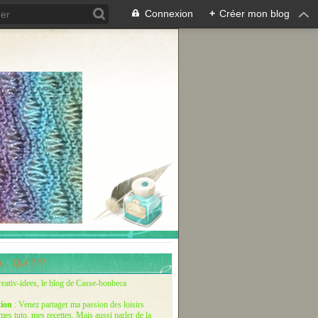
Connexion
+
Créer mon blog
... Qui ???
reativ-idees, le blog de Casse-bonbeca
tion
: Venez partager ma passion des loisirs
 mes tuto, mes recettes. Mais aussi parler de la