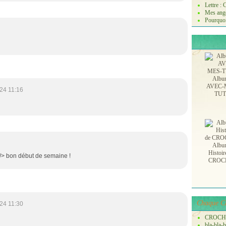
Lettre :
Mes ange
Pourquoi
Albu
AVEC-
24 11:16
TU
Albu
Histoir
 /> bon début de semaine !
CROC
Chaque Ch
24 11:30
CROCH
bla-bla-