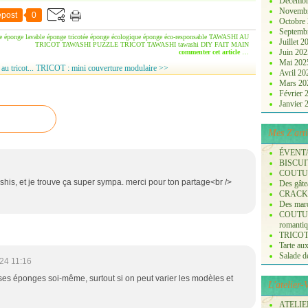
Décembr
Novemb
post
0
Octobre
Septemb
e
éponge lavable
éponge tricotée
éponge écologique
éponge éco-responsable
TAWASHI AU
Juillet 
TRICOT
TAWASHI PUZZLE
TRICOT TAWASHI
tawashi
DIY
FAIT MAIN
Juin 20
commenter cet article
…
Mai 20
u tricot...
TRICOT : mini couverture modulaire >>
Avril 2
Mars 2
Février
Janvier
Mes Z'arti
ÉVENT
BISCUI
COUTURE
shis, et je trouve ça super sympa. merci pour ton partage<br />
Des gâte
CRACK
Des marq
COUTURE
romanti
TRICOT :
Tarte aux
Salade de 
24 11:16
 ses éponges soi-même, surtout si on peut varier les modèles et
L'atelier
ATELIER