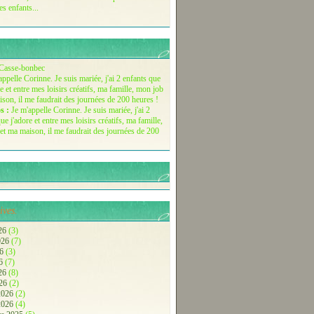
es enfants...
Casse-bonbec
s :
Je m'appelle Corinne. Je suis mariée, j'ai 2
ue j'adore et entre mes loisirs créatifs, ma famille,
et ma maison, il me faudrait des journées de 200
ives.
26
(3)
2026
(7)
26
(3)
26
(7)
026
(8)
026
(2)
 2026
(2)
 2026
(4)