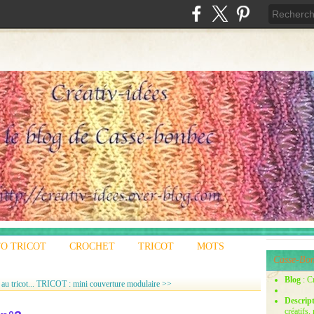
O TRICOT
CROCHET
TRICOT
MOTS
Casse-Bon
Blog
: C
u tricot...
TRICOT : mini couverture modulaire >>
Descrip
créatifs,