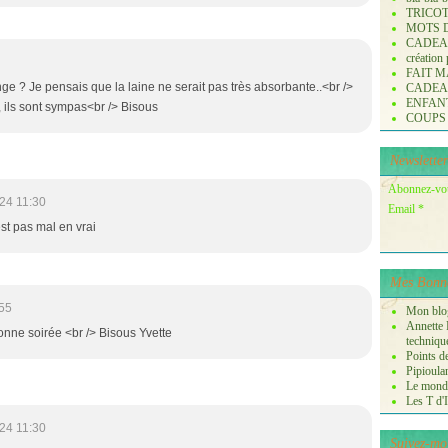
TRICO
MOTS 
CADE
création
FAIT M
e ? Je pensais que la laine ne serait pas très absorbante..<br />
CADE
ENFANTS 
, ils sont sympas<br /> Bisous
COUPS
Newsletter
Abonnez-vous
24 11:30
Email
'est pas mal en vrai
Mes Bonne
55
Mon blog
Annette P
onne soirée <br /> Bisous Yvette
techniqu
Points de
Pipioula
Le monde
Les T d'I
24 11:30
Suivez-mo