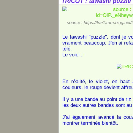
TRICOT : tawashi puzzle 
source : https://tse1.mm.bing.
Le tawashi "puzzle", dont je v
vraiment beaucoup. J'en ai refai
télé.
Le voici :
En réalité, le violet, en haut
couleurs, le rouge devient affre
Il y a une bande au point de riz
les deux autres bandes sont au
J'ai également avancé la couv
montrer terminée bientôt.