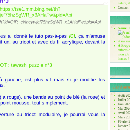
n°3
nature, d
Contact
net/th?id=OIP._eNheywjef75hzSgWR_x3AHaFw&pid=Api
Name :
ous ai donné le tuto pas-à-pas
, ça m'amuse
ICI
t un, au tricot et avec du fil acrylique, devant la
À Propo
enfants q
mon job 
heures !
 à gauche, est plus vif mais si je modifie les
ux.
Les Z'arch
Août 20
 (la rouge), une bande au point de blé (la rose) et
Juillet 
 point mousse, tout simplement.
Juin 20
Mai 20
Avril 2
erture au tricot modulaire, je pourrai vous la
Mars 2
Février
Janvier