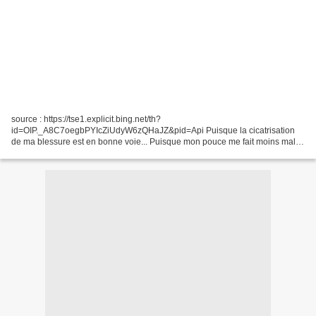
source : https://tse1.explicit.bing.net/th?
id=OIP._A8C7oegbPYIcZiUdyW6zQHaJZ&pid=Api Puisque la cicatrisation
de ma blessure est en bonne voie... Puisque mon pouce me fait moins mal
(sauf lors de contact avec des objets)... j'ai voulu voir hier si je...