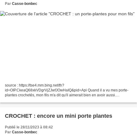
Par
Casse-bonbec
source : https://tse4.mm.bing.net/th?
id=OIP.CkeaQ68xkVDgrVjZJwfJOwHaIQ&pid=Api Quand il a vu mes porte-
plantes crochetés, mon fils m'a dit qu'il aimerait bien en avoir aussi.
Justement, la semaine dernière, je lui avais fait une bouture de mon
chlorophytum...
CROCHET : encore un mini porte plantes
Publié le 28/11/2023 à 08:42
Par
Casse-bonbec