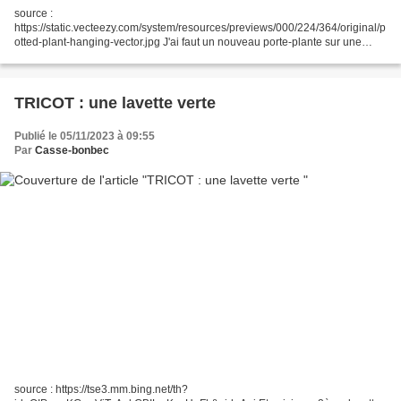
source :
https://static.vecteezy.com/system/resources/previews/000/224/364/original/p
otted-plant-hanging-vector.jpg J'ai faut un nouveau porte-plante sur une
petite boîte de conserve habillée au crochet. Voici l'ensemble sans la plante,
puis avec la plante...
TRICOT : une lavette verte
Publié le 05/11/2023 à 09:55
Par
Casse-bonbec
source : https://tse3.mm.bing.net/th?