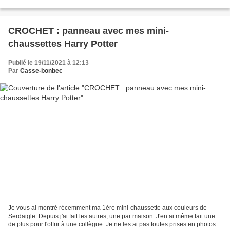
suspensions pour plantes. Mais le problème avec ces suspension, c'est le
pot,...
CROCHET : panneau avec mes mini-
chaussettes Harry Potter
Publié le 19/11/2021 à 12:13
Par
Casse-bonbec
Je vous ai montré récemment ma 1ère mini-chaussette aux couleurs de
Serdaigle. Depuis j'ai fait les autres, une par maison. J'en ai même fait une
de plus pour l'offrir à une collègue. Je ne les ai pas toutes prises en photos