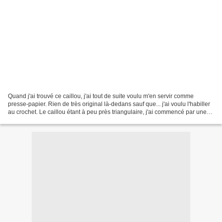
Quand j'ai trouvé ce caillou, j'ai tout de suite voulu m'en servir comme
presse-papier. Rien de très original là-dedans sauf que... j'ai voulu l'habiller
au crochet. Le caillou étant à peu près triangulaire, j'ai commencé par une
fleur, façon trèfle,...