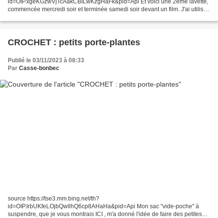
id=OIP.xgeKGzwVjTcAakCBILwKzgHaFk&pid=Api Et voici une 2ème lavette,
commencée mercredi soir et terminée samedi soir devant un film. J'ai utilisé
un autre point que j'aime beaucoup, le point de sable 1er rang : *1...
CROCHET : petits porte-plantes
Publié le 03/11/2023 à 08:33
Par
Casse-bonbec
source https://tse3.mm.bing.net/th?
id=OIP.IrbUKfeLOjbQwllhQ6cp8AHaHa&pid=Api Mon sac "vide-poche" à
suspendre, que je vous montrais ICI , m'a donné l'idée de faire des petites