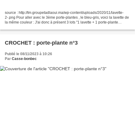
source : http://tm.groupetadlaoui.ma/wp-content/uploads/2020/11/lavette-
2-.png Pour aller avec le 3ème porte-plantes , le bleu-gris, voici la lavette de
la même couleur : J'ai donc à présent 3 lots "1 lavette + 1 porte-plante
assorti" à offrir. Je vous...
CROCHET : porte-plante n°3
Publié le 08/11/2023 à 10:26
Par
Casse-bonbec