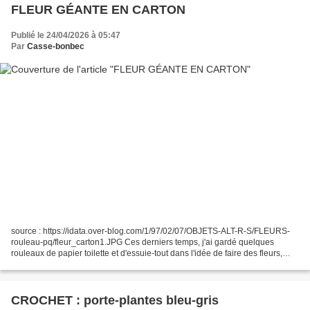
FLEUR GÉANTE EN CARTON
Publié le 24/04/2026 à 05:47
Par
Casse-bonbec
source : https://idata.over-blog.com/1/97/02/07/OBJETS-ALT-R-S/FLEURS-
rouleau-pq/fleur_carton1.JPG Ces derniers temps, j'ai gardé quelques
rouleaux de papier toilette et d'essuie-tout dans l'idée de faire des fleurs,
comme j'en avais fait en 2013 (voir...
CROCHET : porte-plantes bleu-gris