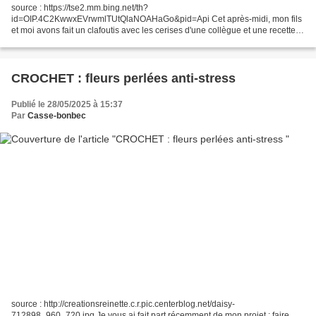
source : https://tse2.mm.bing.net/th?
id=OIP.4C2KwwxEVrwmlTUtQlaNOAHaGo&pid=Api Cet après-midi, mon fils
et moi avons fait un clafoutis avec les cerises d'une collègue et une recette
trouvée sur marmiton : Recette Clafoutis grand-mère aux cerises :
découvrez...
CROCHET : fleurs perlées anti-stress
Publié le 28/05/2025 à 15:37
Par
Casse-bonbec
source : http://creationsreinette.c.r.pic.centerblog.net/daisy-
712898_960_720.jpg Je vous ai fait part récemment de mon projet : faire