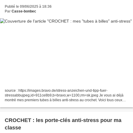
Publié le 09/06/2025 à 18:36
Par
Casse-bonbec
source : https://images.bravo.de/stress-anzeichen-und-tipp-fuer-
stressabbujpeg,id=911ce8b9,b=bravo,w=1100,rm=sk.jpeg Je vous ai déjà
montré mes premiers tubes à billes anti-stress au crochet. Voici tous ceux
que j'ai faits pour mettre à disposition de...
CROCHET : les porte-clés anti-stress pour ma
classe