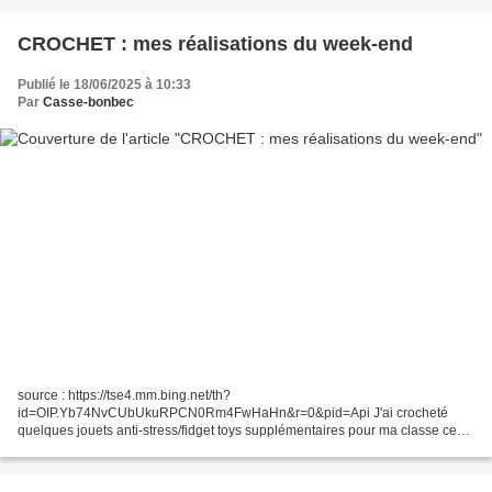
CROCHET : mes réalisations du week-end
Publié le 18/06/2025 à 10:33
Par
Casse-bonbec
source : https://tse4.mm.bing.net/th?
id=OIP.Yb74NvCUbUkuRPCN0Rm4FwHaHn&r=0&pid=Api J'ai crocheté
quelques jouets anti-stress/fidget toys supplémentaires pour ma classe ce
week-end. Comme vous le voyez, en plus des "donuts à bille" ("c'est trop
satisfaisant,...