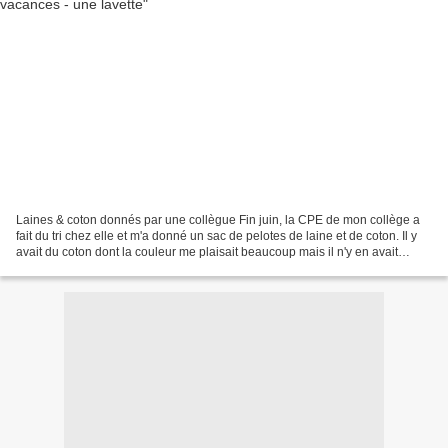
Laines & coton donnés par une collègue Fin juin, la CPE de mon collège a
fait du tri chez elle et m'a donné un sac de pelotes de laine et de coton. Il y
avait du coton dont la couleur me plaisait beaucoup mais il n'y en avait
qu'une pelote. Alors j'ai...