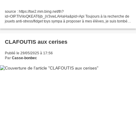
source : https://tse2.mm.bing.net/th?
id=OIP.TlViIoQKEAT6jb_jV3vwLAHaHa&pid=Api Toujours à la recherche de
jouets anti-stress/fidget toys sympa à proposer à mes élèves, je suis tombée
sur cette vidéo et je me suis dit que c'était une chouette idée. Donc...
CLAFOUTIS aux cerises
Publié le 29/05/2025 à 17:56
Par
Casse-bonbec