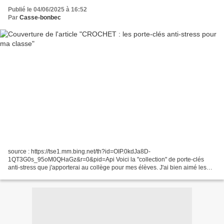
Publié le 04/06/2025 à 16:52
Par
Casse-bonbec
source : https://tse1.mm.bing.net/th?id=OIP.0kdJa8D-
1QT3G0s_95oM0QHaGz&r=0&pid=Api Voici la "collection" de porte-clés
anti-stress que j'apporterai au collège pour mes élèves. J'ai bien aimé les
réaliser. J'en ferai probablement encore, mais pour offrir,...