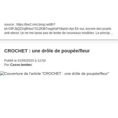
source : https://tse2.mm.bing.net/th?
id=OIP.JljQZ2qBhba7S1ZKIB7oqgHaF4&pid=Api Eh oui, encore des jouets
anti-stress ! je ne me lasse pas de tester de nouveaux modèles. Le principe
ici est simple : on fait un donut creux et on y insère une bille à pousser,...
CROCHET : une drôle de poupée/fleur
Publié le 01/06/2025 à 12:02
Par
Casse-bonbec